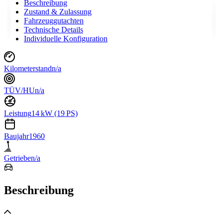
Beschreibung
Zustand & Zulassung
Fahrzeuggutachten
Technische Details
Individuelle Konfiguration
Kilometerstand
n/a
TÜV/HU
n/a
Leistung
14 kW (19 PS)
Baujahr
1960
Getriebe
n/a
Beschreibung