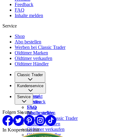
Feedback
FAQ
Inhalte melden
Service
Shop
Abo bestellen
Werben bei Classic Trader
Oldtimer Marken
Oldtimer verkaufen
Oldtimer Händler
Classic Trader
Über uns
Kundenservice
Karriere
Presse
Kontakt
Service
Partner
Feedback
FAQ
Shop
Folgen Sie uns
Inhalte melden
Abo bestellen
Werben bei Classic Trader
Oldtimer Marken
Oldtimer verkaufen
In Kooperation mit
Oldtimer Händler