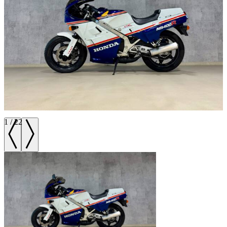
1
/
22