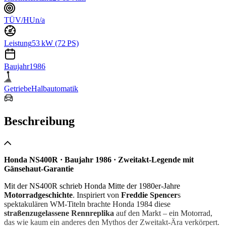
TÜV/HU
n/a
Leistung
53 kW (72 PS)
Baujahr
1986
Getriebe
Halbautomatik
Beschreibung
Honda NS400R · Baujahr 1986 · Zwei­takt-Legende mit
Gänsehaut-Garantie
Mit der NS400R schrieb Honda Mitte der 1980er-Jahre
Motorradgeschichte
. Inspiriert von
Freddie Spencer
s
spektakulären WM-Titeln brachte Honda 1984 diese
straßenzugelassene Rennreplika
auf den Markt – ein Motorrad,
das wie kaum ein anderes den Mythos der Zweitakt-Ära verkörpert.