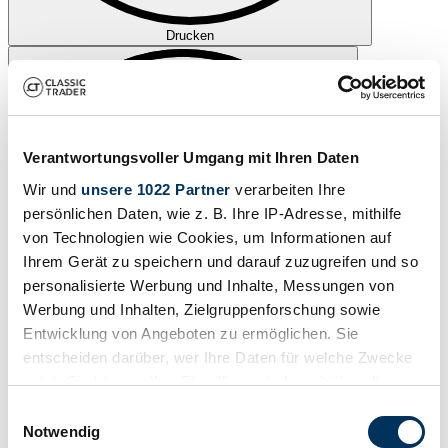
Drucken
Verantwortungsvoller Umgang mit Ihren Daten
Wir und
unsere 1022 Partner
verarbeiten Ihre
persönlichen Daten, wie z. B. Ihre IP-Adresse, mithilfe
von Technologien wie Cookies, um Informationen auf
Ihrem Gerät zu speichern und darauf zuzugreifen und so
personalisierte Werbung und Inhalte, Messungen von
Werbung und Inhalten, Zielgruppenforschung sowie
Entwicklung von Angeboten zu ermöglichen. Sie
entscheiden darüber, wer Ihre Daten für welche Zwecke
nutzt. Sie können Ihre Einwilligung jederzeit über die
Teilen
Cookie-Erklärung oder durch Klicken auf das Privacy
Einwilligungsauswahl
Schreiben
Anrufen
Trigger Symbol ändern oder widerrufen
Notwendig