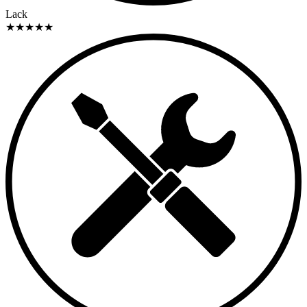
Lack
★
★
★
★
★