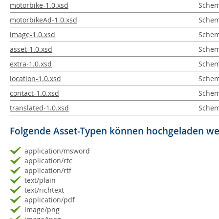
motorbike-1.0.xsd
Schem
motorbikeAd-1.0.xsd
Schema
image-1.0.xsd
Schem
asset-1.0.xsd
Schema
extra-1.0.xsd
Schem
location-1.0.xsd
Schem
contact-1.0.xsd
Schem
translated-1.0.xsd
Schem
Folgende Asset-Typen können hochgeladen w
application/msword
application/rtc
application/rtf
text/plain
text/richtext
application/pdf
image/png