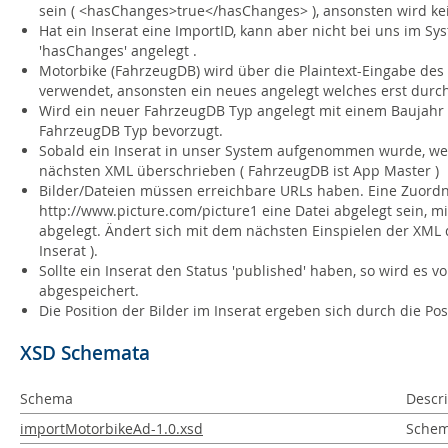
sein ( <hasChanges>true</hasChanges> ), ansonsten wird k
Hat ein Inserat eine ImportID, kann aber nicht bei uns im 
'hasChanges' angelegt .
Motorbike (FahrzeugDB) wird über die Plaintext-Eingabe de
verwendet, ansonsten ein neues angelegt welches erst durch
Wird ein neuer FahrzeugDB Typ angelegt mit einem Baujahr 
FahrzeugDB Typ bevorzugt.
Sobald ein Inserat in unser System aufgenommen wurde, w
nächsten XML überschrieben ( FahrzeugDB ist App Master )
Bilder/Dateien müssen erreichbare URLs haben. Eine Zuordnun
http://www.picture.com/picture1 eine Datei abgelegt sein, mit
abgelegt. Ändert sich mit dem nächsten Einspielen der XML
Inserat ).
Sollte ein Inserat den Status 'published' haben, so wird es v
abgespeichert.
Die Position der Bilder im Inserat ergeben sich durch die P
XSD Schemata
Schema
Descri
importMotorbikeAd-1.0.xsd
Schema