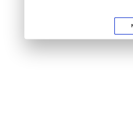
unsere Partner für soziale Medien, Werbung und A
möglicherweise mit weiteren Daten zusammen, die 
Dienste gesammelt haben.
Datenschutzerklärun