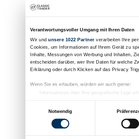
Verantwortungsvoller Umgang mit Ihren Daten
Wir und
unsere 1022 Partner
verarbeiten Ihre per
Cookies, um Informationen auf Ihrem Gerät zu spe
Inhalte, Messungen von Werbung und Inhalten, Zi
entscheiden darüber, wer Ihre Daten für welche Zw
Erklärung oder durch Klicken auf das Privacy Tri
Wenn Sie es erlauben, würden wir auch gerne:
Informationen über Ihre geografische Lage er
Ihr Gerät durch aktives Scannen nach bestimm
Einwilligungsauswahl
Erfahren Sie mehr darüber, wie Ihre persönlichen 
Notwendig
Präferenz
Abschnitt Einzelheiten
fest.
Wir verwenden Cookies, um Inhalte und Anzeigen z
die Zugriffe auf unsere Website zu analysieren. 