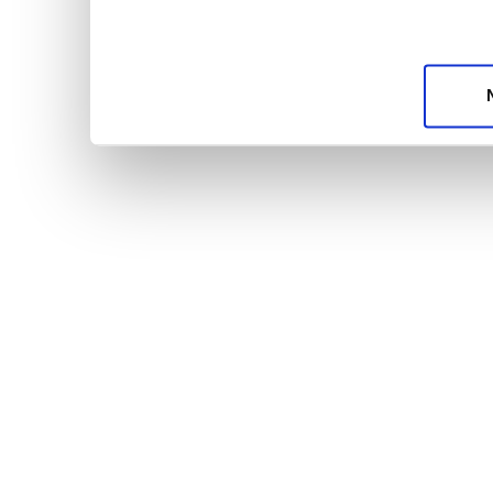
unsere Partner für soziale Medien, Werbung und A
möglicherweise mit weiteren Daten zusammen, die 
Dienste gesammelt haben.
Datenschutzerklärun