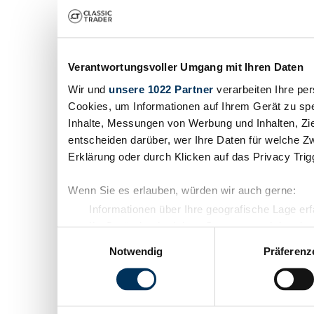
Verantwortungsvoller Umgang mit Ihren Daten
Wir und
unsere 1022 Partner
verarbeiten Ihre per
Cookies, um Informationen auf Ihrem Gerät zu spe
Inhalte, Messungen von Werbung und Inhalten, Zi
entscheiden darüber, wer Ihre Daten für welche Zw
Erklärung oder durch Klicken auf das Privacy Tri
Wenn Sie es erlauben, würden wir auch gerne:
Informationen über Ihre geografische Lage er
Ihr Gerät durch aktives Scannen nach bestimm
Einwilligungsauswahl
Erfahren Sie mehr darüber, wie Ihre persönlichen 
Notwendig
Präferenz
Abschnitt Einzelheiten
fest.
Wir verwenden Cookies, um Inhalte und Anzeigen z
die Zugriffe auf unsere Website zu analysieren. 