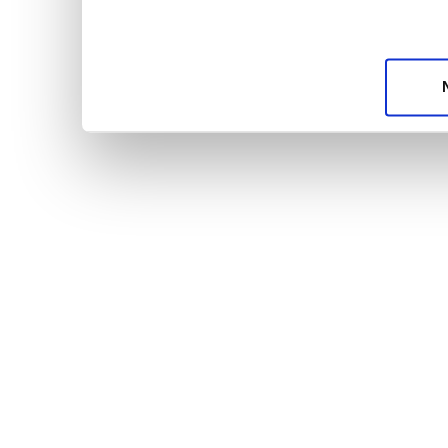
unsere Partner für soziale Medien, Werbung und A
möglicherweise mit weiteren Daten zusammen, die 
Dienste gesammelt haben.
Datenschutzerklärun