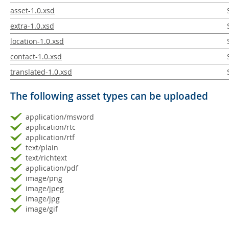
asset-1.0.xsd
extra-1.0.xsd
location-1.0.xsd
contact-1.0.xsd
translated-1.0.xsd
The following asset types can be uploaded
application/msword
application/rtc
application/rtf
text/plain
text/richtext
application/pdf
image/png
image/jpeg
image/jpg
image/gif