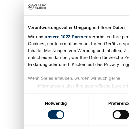
Verantwortungsvoller Umgang mit Ihren Daten
Wir und
unsere 1022 Partner
verarbeiten Ihre per
Cookies, um Informationen auf Ihrem Gerät zu spe
Inhalte, Messungen von Werbung und Inhalten, Zi
entscheiden darüber, wer Ihre Daten für welche Zw
Erklärung oder durch Klicken auf das Privacy Tri
Wenn Sie es erlauben, würden wir auch gerne:
Informationen über Ihre geografische Lage er
Ihr Gerät durch aktives Scannen nach bestimm
Einwilligungsauswahl
Erfahren Sie mehr darüber, wie Ihre persönlichen 
Notwendig
Präferenz
Abschnitt Einzelheiten
fest.
Wir verwenden Cookies, um Inhalte und Anzeigen z
die Zugriffe auf unsere Website zu analysieren. 