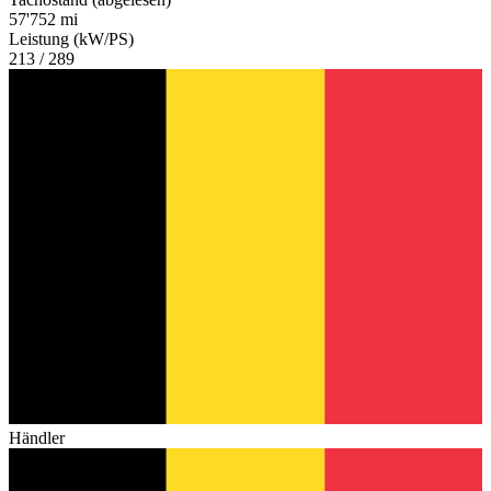
57'752 mi
Leistung (kW/PS)
213 / 289
Händler