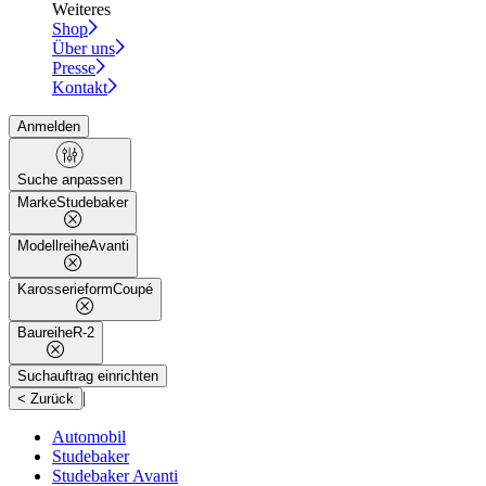
Weiteres
Shop
Über uns
Presse
Kontakt
Anmelden
Suche anpassen
Marke
Studebaker
Modellreihe
Avanti
Karosserieform
Coupé
Baureihe
R-2
Suchauftrag einrichten
|
< Zurück
Automobil
Studebaker
Studebaker Avanti