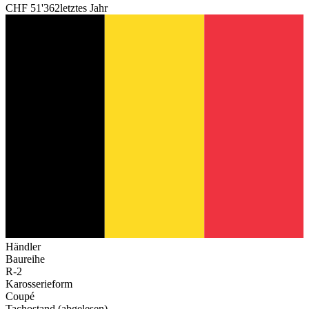
CHF 51'362
letztes Jahr
Händler
Baureihe
R-2
Karosserieform
Coupé
Tachostand (abgelesen)