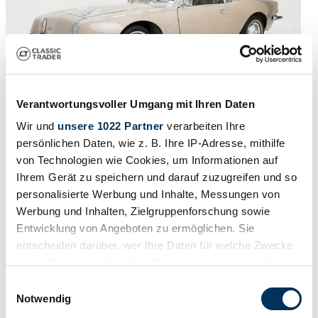
Verantwortungsvoller Umgang mit Ihren Daten
Wir und
unsere 1022 Partner
verarbeiten Ihre
1963 | Studebaker Avanti
persönlichen Daten, wie z. B. Ihre IP-Adresse, mithilfe
1963 Studebaker Avanti R2 Supercharged '63
von Technologien wie Cookies, um Informationen auf
Ihrem Gerät zu speichern und darauf zuzugreifen und so
CHF 34'117
letzten Monat
personalisierte Werbung und Inhalte, Messungen von
Werbung und Inhalten, Zielgruppenforschung sowie
Entwicklung von Angeboten zu ermöglichen. Sie
entscheiden darüber, wer Ihre Daten für welche Zwecke
nutzt. Sie können Ihre Einwilligung jederzeit über die
Cookie-Erklärung oder durch Klicken auf das Privacy
Einwilligungsauswahl
Trigger Symbol ändern oder widerrufen
Notwendig