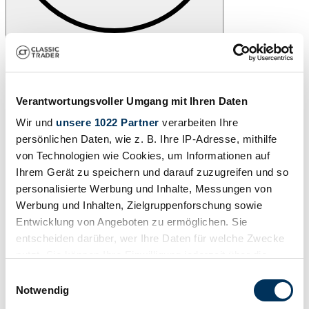
Verantwortungsvoller Umgang mit Ihren Daten
Wir und
unsere 1022 Partner
verarbeiten Ihre
persönlichen Daten, wie z. B. Ihre IP-Adresse, mithilfe
von Technologien wie Cookies, um Informationen auf
Ihrem Gerät zu speichern und darauf zuzugreifen und so
personalisierte Werbung und Inhalte, Messungen von
Werbung und Inhalten, Zielgruppenforschung sowie
Entwicklung von Angeboten zu ermöglichen. Sie
entscheiden darüber, wer Ihre Daten für welche Zwecke
nutzt. Sie können Ihre Einwilligung jederzeit über die
Cookie-Erklärung oder durch Klicken auf das Privacy
Einwilligungsauswahl
Trigger Symbol ändern oder widerrufen
Notwendig