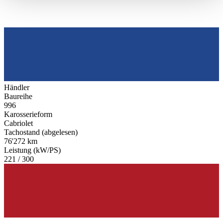
haben oder die sie im Rahmen Ihrer Nutzung der Dienste
gesammelt haben.
Datenschutzerklärung
Händler
Baureihe
996
Karosserieform
Cabriolet
Tachostand (abgelesen)
76'272 km
Leistung (kW/PS)
221 / 300