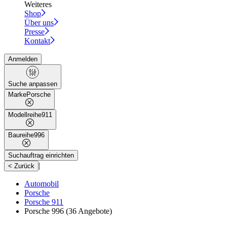
Weiteres
Shop
Über uns
Presse
Kontakt
Anmelden
Suche anpassen
Marke
Porsche
Modellreihe
911
Baureihe
996
Suchauftrag einrichten
|
< Zurück
Automobil
Porsche
Porsche 911
Porsche 996
(36 Angebote)