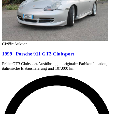
1
Classic Auktion
/
97
1999 | Porsche 911 GT3 Clubsport
Frühe GT3 Clubsport-Ausführung in originaler Farbkombination,
italienische Erstauslieferung und 107.000 km