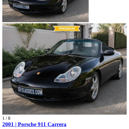
1
/
8
2001 | Porsche 911 Carrera