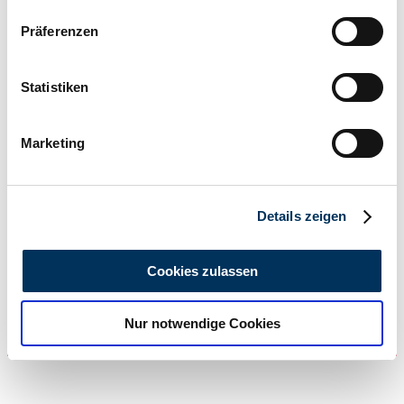
Wenn Sie es erlauben, würden wir auch gerne:
Präferenzen
Informationen über Ihre geografische Lage
erfassen, welche bis auf einige Meter genau sein
können
Statistiken
Ihr Gerät durch aktives Scannen nach
bestimmten Merkmalen (Fingerprinting) identifizieren
Marketing
Erfahren Sie mehr darüber, wie Ihre persönlichen Daten
1
/
14
verarbeitet werden, und legen Sie Ihre Präferenzen im
2001 | Porsche 911 Carrera 4
Abschnitt Einzelheiten
fest.
Details zeigen
Porsche 911 CARRERA 4 - Cabriolet
Wir verwenden Cookies, um Inhalte und Anzeigen zu
CHF 33'182
personalisieren, Funktionen für soziale Medien anbieten
Cookies zulassen
zu können und die Zugriffe auf unsere Website zu
analysieren. Außerdem geben wir Informationen zu Ihrer
Nur notwendige Cookies
Verwendung unserer Website an unsere Partner für
soziale Medien, Werbung und Analysen weiter. Unsere
Partner führen diese Informationen möglicherweise mit
weiteren Daten zusammen, die Sie ihnen bereitgestellt