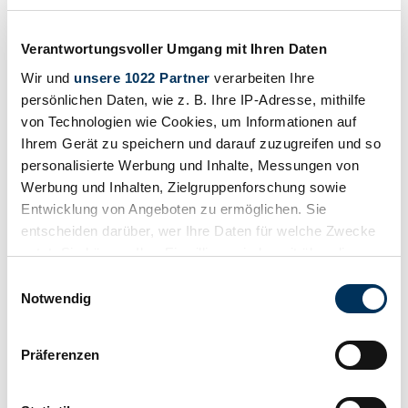
Classic Trader verfügbar sind. Für eine bessere Kaufentscheidung
können Sie sich mit Hilfe dieser Informationen ein besseres Bild
über Verfügbarkeit, Wertentwicklung und aktuellen Preis eines
Verantwortungsvoller Umgang mit Ihren Daten
"Pope-Toledo" machen.
Wir und
unsere 1022 Partner
verarbeiten Ihre
Abgelaufenes Inserat
persönlichen Daten, wie z. B. Ihre IP-Adresse, mithilfe
von Technologien wie Cookies, um Informationen auf
Ihrem Gerät zu speichern und darauf zuzugreifen und so
personalisierte Werbung und Inhalte, Messungen von
Werbung und Inhalten, Zielgruppenforschung sowie
Entwicklung von Angeboten zu ermöglichen. Sie
entscheiden darüber, wer Ihre Daten für welche Zwecke
nutzt. Sie können Ihre Einwilligung jederzeit über die
Cookie-Erklärung oder durch Klicken auf das Privacy
Einwilligungsauswahl
Trigger Symbol ändern oder widerrufen
Notwendig
Wenn Sie es erlauben, würden wir auch gerne:
Präferenzen
Informationen über Ihre geografische Lage
1907 | Pope-Toledo XV
erfassen, welche bis auf einige Meter genau sein