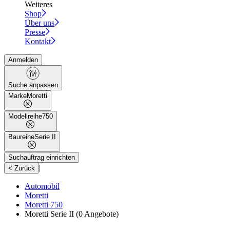
Weiteres
Shop
Über uns
Presse
Kontakt
Anmelden
Suche anpassen
Marke
Moretti
Modellreihe
750
Baureihe
Serie II
Suchauftrag einrichten
|
< Zurück
Automobil
Moretti
Moretti 750
Moretti Serie II
(0 Angebote)