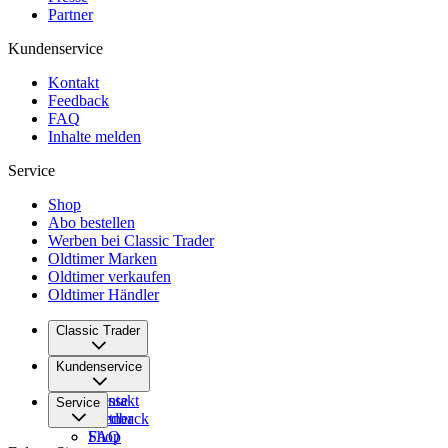
Partner
Kundenservice
Kontakt
Feedback
FAQ
Inhalte melden
Service
Shop
Abo bestellen
Werben bei Classic Trader
Oldtimer Marken
Oldtimer verkaufen
Oldtimer Händler
Classic Trader
Über uns
Kundenservice
Karriere
Presse
Kontakt
Service
Partner
Feedback
FAQ
Shop