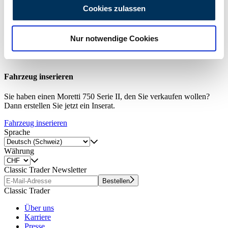
personalisieren, Funktionen für soziale Medien anbieten
Cookies zulassen
Lassen Sie sich benachrichtigen, sobald ein Inserat veröffentlicht
zu können und die Zugriffe auf unsere Website zu
wird, das Ihren Suchkriterien entspricht.
analysieren. Außerdem geben wir Informationen zu Ihrer
Nur notwendige Cookies
Verwendung unserer Website an unsere Partner für
Suchauftrag einrichten
soziale Medien, Werbung und Analysen weiter. Unsere
Partner führen diese Informationen möglicherweise mit
weiteren Daten zusammen, die Sie ihnen bereitgestellt
Fahrzeug inserieren
haben oder die sie im Rahmen Ihrer Nutzung der Dienste
Sie haben einen Moretti 750 Serie II, den Sie verkaufen wollen?
gesammelt haben.
Datenschutzerklärung
Dann erstellen Sie jetzt ein Inserat.
Fahrzeug inserieren
Sprache
Währung
Classic Trader Newsletter
Bestellen
Classic Trader
Über uns
Karriere
Presse