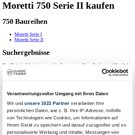
Moretti 750 Serie II kaufen
750 Baureihen
Moretti Serie I
Moretti Serie II
Suchergebnisse
Zur Zeit sind keine passenden Inserate zu Ihrer Suche veröffentlicht.
Benachrichtigung erstellen
Verantwortungsvoller Umgang mit Ihren Daten
Lassen Sie sich benachrichtigen, sobald ein Inserat veröffentlicht
Wir und
unsere 1022 Partner
verarbeiten Ihre
wird, das Ihren Suchkriterien entspricht.
persönlichen Daten, wie z. B. Ihre IP-Adresse, mithilfe
von Technologien wie Cookies, um Informationen auf
Suchauftrag einrichten
Ihrem Gerät zu speichern und darauf zuzugreifen und so
personalisierte Werbung und Inhalte, Messungen von