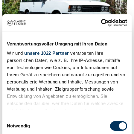
Verantwortungsvoller Umgang mit Ihren Daten
1978 | Monteverdi Safari
Wir und
unsere 1022 Partner
verarbeiten Ihre
persönlichen Daten, wie z. B. Ihre IP-Adresse, mithilfe
Sehr originales Fahrzeug aus Schweizer Auslieferung mit
von Technologien wie Cookies, um Informationen auf
Veteraneneintrag
Ihrem Gerät zu speichern und darauf zuzugreifen und so
CHF 34'900
vor 7 Jahren
personalisierte Werbung und Inhalte, Messungen von
Werbung und Inhalten, Zielgruppenforschung sowie
Entwicklung von Angeboten zu ermöglichen. Sie
entscheiden darüber, wer Ihre Daten für welche Zwecke
nutzt. Sie können Ihre Einwilligung jederzeit über die
Cookie-Erklärung oder durch Klicken auf das Privacy
Einwilligungsauswahl
Trigger Symbol ändern oder widerrufen
Notwendig