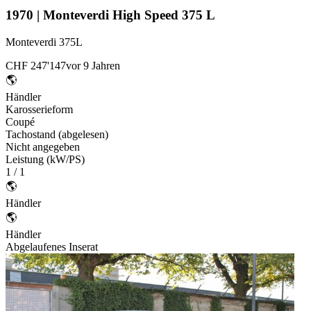
1970 | Monteverdi High Speed 375 L
Monteverdi 375L
CHF 247'147
vor 9 Jahren
🌎
Händler
Karosserieform
Coupé
Tachostand (abgelesen)
Nicht angegeben
Leistung (kW/PS)
1 / 1
🌎
Händler
🌎
Händler
Abgelaufenes Inserat