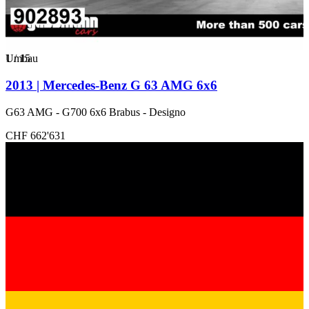
1
Umbau
/
15
2013 | Mercedes-Benz G 63 AMG 6x6
G63 AMG - G700 6x6 Brabus - Designo
CHF 662'631