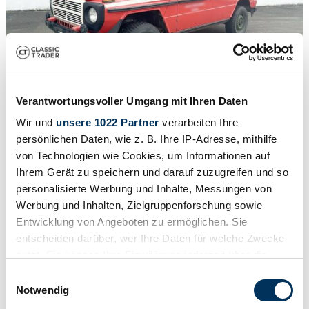
Verantwortungsvoller Umgang mit Ihren Daten
Wir und
unsere 1022 Partner
verarbeiten Ihre
1
/
15
persönlichen Daten, wie z. B. Ihre IP-Adresse, mithilfe
1994 | Mercedes-Benz 250 GD Wolf (lang)
von Technologien wie Cookies, um Informationen auf
250 GD 4x4, Feuerwehr mehrfach verfügbar!
Ihrem Gerät zu speichern und darauf zuzugreifen und so
personalisierte Werbung und Inhalte, Messungen von
CHF 36'356
Werbung und Inhalten, Zielgruppenforschung sowie
Entwicklung von Angeboten zu ermöglichen. Sie
entscheiden darüber, wer Ihre Daten für welche Zwecke
nutzt. Sie können Ihre Einwilligung jederzeit über die
Cookie-Erklärung oder durch Klicken auf das Privacy
Einwilligungsauswahl
Trigger Symbol ändern oder widerrufen
Notwendig