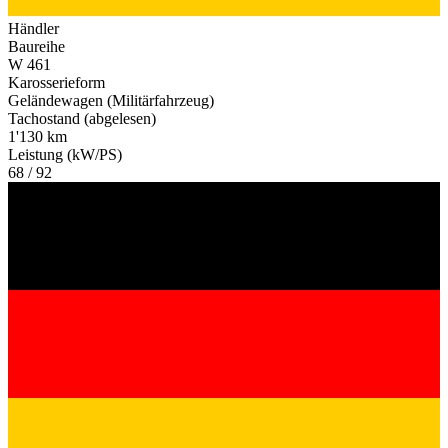
Händler
Baureihe
W 461
Karosserieform
Geländewagen (Militärfahrzeug)
Tachostand (abgelesen)
1'130 km
Leistung (kW/PS)
68 / 92