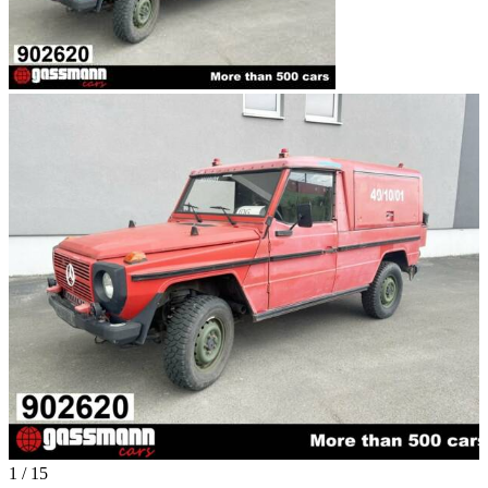
1
/
15