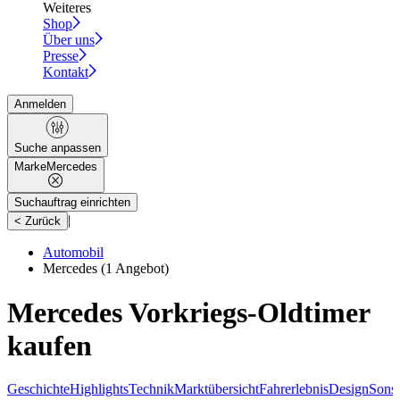
Weiteres
Shop
Über uns
Presse
Kontakt
Anmelden
Suche anpassen
Marke
Mercedes
Suchauftrag einrichten
|
< Zurück
Automobil
Mercedes
(1 Angebot)
Mercedes Vorkriegs-Oldtimer
kaufen
Geschichte
Highlights
Technik
Marktübersicht
Fahrerlebnis
Design
Sonst