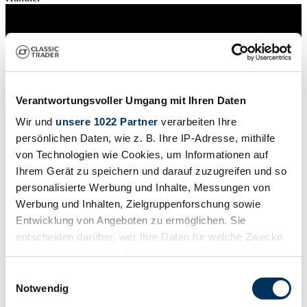
Verantwortungsvoller Umgang mit Ihren Daten
Wir und
unsere 1022 Partner
verarbeiten Ihre
persönlichen Daten, wie z. B. Ihre IP-Adresse, mithilfe
von Technologien wie Cookies, um Informationen auf
Ihrem Gerät zu speichern und darauf zuzugreifen und so
personalisierte Werbung und Inhalte, Messungen von
Werbung und Inhalten, Zielgruppenforschung sowie
Entwicklung von Angeboten zu ermöglichen. Sie
Händler
entscheiden darüber, wer Ihre Daten für welche Zwecke
Abgelaufenes Inserat
nutzt. Sie können Ihre Einwilligung jederzeit über die
Cookie-Erklärung oder durch Klicken auf das Privacy
Einwilligungsauswahl
Trigger Symbol ändern oder widerrufen
Notwendig