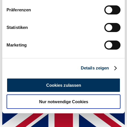
Wenn Sie es erlauben, würden wir auch gerne:
Präferenzen
Informationen über Ihre geografische Lage
erfassen, welche bis auf einige Meter genau sein
können
Statistiken
1915 | Mercedes 22/50 PS
Ihr Gerät durch aktives Scannen nach
bestimmten Merkmalen (Fingerprinting) identifizieren
CHF 556'147
vor 5 Jahren
Marketing
Erfahren Sie mehr darüber, wie Ihre persönlichen Daten
verarbeitet werden, und legen Sie Ihre Präferenzen im
Abschnitt Einzelheiten
fest.
Details zeigen
Wir verwenden Cookies, um Inhalte und Anzeigen zu
personalisieren, Funktionen für soziale Medien anbieten
Cookies zulassen
zu können und die Zugriffe auf unsere Website zu
analysieren. Außerdem geben wir Informationen zu Ihrer
Nur notwendige Cookies
Verwendung unserer Website an unsere Partner für
soziale Medien, Werbung und Analysen weiter. Unsere
Partner führen diese Informationen möglicherweise mit
weiteren Daten zusammen, die Sie ihnen bereitgestellt