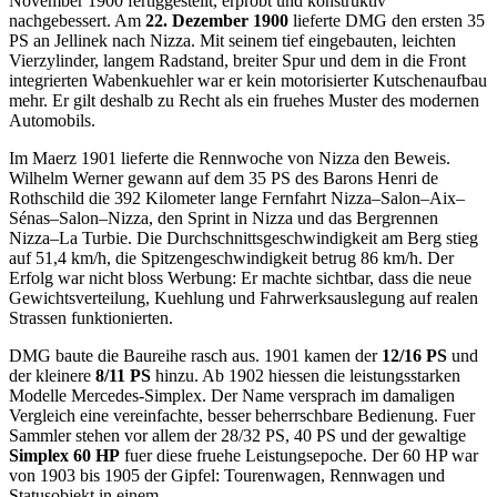
November 1900 fertiggestellt, erprobt und konstruktiv
nachgebessert. Am
22. Dezember 1900
lieferte DMG den ersten 35
PS an Jellinek nach Nizza. Mit seinem tief eingebauten, leichten
Vierzylinder, langem Radstand, breiter Spur und dem in die Front
integrierten Wabenkuehler war er kein motorisierter Kutschenaufbau
mehr. Er gilt deshalb zu Recht als ein fruehes Muster des modernen
Automobils.
Im Maerz 1901 lieferte die Rennwoche von Nizza den Beweis.
Wilhelm Werner gewann auf dem 35 PS des Barons Henri de
Rothschild die 392 Kilometer lange Fernfahrt Nizza–Salon–Aix–
Sénas–Salon–Nizza, den Sprint in Nizza und das Bergrennen
Nizza–La Turbie. Die Durchschnittsgeschwindigkeit am Berg stieg
auf 51,4 km/h, die Spitzengeschwindigkeit betrug 86 km/h. Der
Erfolg war nicht bloss Werbung: Er machte sichtbar, dass die neue
Gewichtsverteilung, Kuehlung und Fahrwerksauslegung auf realen
Strassen funktionierten.
DMG baute die Baureihe rasch aus. 1901 kamen der
12/16 PS
und
der kleinere
8/11 PS
hinzu. Ab 1902 hiessen die leistungsstarken
Modelle Mercedes-Simplex. Der Name versprach im damaligen
Vergleich eine vereinfachte, besser beherrschbare Bedienung. Fuer
Sammler stehen vor allem der 28/32 PS, 40 PS und der gewaltige
Simplex 60 HP
fuer diese fruehe Leistungsepoche. Der 60 HP war
von 1903 bis 1905 der Gipfel: Tourenwagen, Rennwagen und
Statusobjekt in einem.