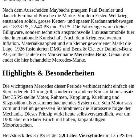
Nach dem Ausscheiden Maybachs praegten Paul Daimler und
danach Ferdinand Porsche die Marke. Vor dem Ersten Weltkrieg
entstanden solide, grosse Ketten- und spaeter Kardanantriebswagen
wie 18/28 PS, 22/40 PS und 35 PS. Die Fahrzeuge waren keine
Billigware, sondern technisch anspruchsvolle Luxusautomobile fuer
eine internationale Kundschaft. Nach dem Krieg erschwerten
Inflation, Materialknappheit und ein kleiner gewordener Markt die
Lage. 1926 fusionierten DMG und Benz & Cie. zur Daimler-Benz
AG; seither lautete der Markenname
Mercedes-Benz
. Genau dort
endet die hier behandelte Mercedes-Marke.
Highlights & Besonderheiten
Die wichtigsten Mercedes dieser Periode verbindet nicht einfach ein
Stern oder ein Chromgrill, sondern ein anderer Konstruktionsansatz.
Der 35 PS stellte Motor, Rahmen, Kupplung, Kuehlung und
Sitzposition als zusammenhaengendes System dar. Sein Motor sass
vorn und tief im gepressten Stahlrahmen; die Karosserie folgte der
Mechanik. Dieses Prinzip wirkt heute selbstverstaendlich, war um
1900 aber ein klarer Bruch mit hohen, kippanfälligen
Motorkutschen.
Herzstueck des 35 PS ist der
5,9-Liter-Vierzylinder
mit 35 PS bei