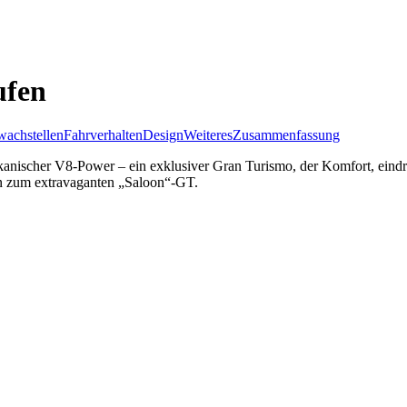
ufen
achstellen
Fahrverhalten
Design
Weiteres
Zusammenfassung
kanischer V8-Power – ein exklusiver Gran Turismo, der Komfort, eindr
hin zum extravaganten „Saloon“-GT.