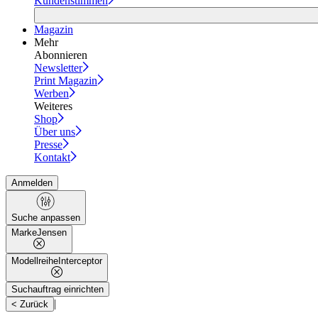
Kundenstimmen
Magazin
Mehr
Abonnieren
Newsletter
Print Magazin
Werben
Weiteres
Shop
Über uns
Presse
Kontakt
Anmelden
Suche anpassen
Marke
Jensen
Modellreihe
Interceptor
Suchauftrag einrichten
|
< Zurück