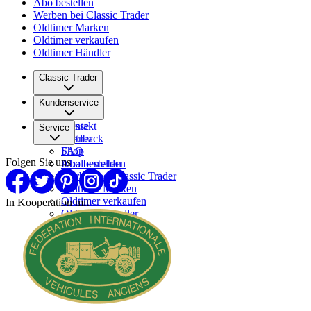
Abo bestellen
Werben bei Classic Trader
Oldtimer Marken
Oldtimer verkaufen
Oldtimer Händler
Classic Trader
Über uns
Kundenservice
Karriere
Presse
Kontakt
Service
Partner
Feedback
FAQ
Shop
Folgen Sie uns
Inhalte melden
Abo bestellen
Werben bei Classic Trader
Oldtimer Marken
Oldtimer verkaufen
In Kooperation mit
Oldtimer Händler