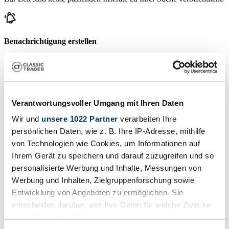
Benachrichtigung erstellen
Lassen Sie sich benachrichtigen, sobald ein Inserat veröffentlicht
wird, das Ihren Suchkriterien entspricht.
Suchauftrag einrichten
Verantwortungsvoller Umgang mit Ihren Daten
Wir und
unsere 1022 Partner
verarbeiten Ihre
Fahrzeug inserieren
persönlichen Daten, wie z. B. Ihre IP-Adresse, mithilfe
von Technologien wie Cookies, um Informationen auf
Sie haben einen Foreman, den Sie verkaufen wollen? Dann erstellen
Sie jetzt ein Inserat.
Ihrem Gerät zu speichern und darauf zuzugreifen und so
personalisierte Werbung und Inhalte, Messungen von
Fahrzeug inserieren
Werbung und Inhalten, Zielgruppenforschung sowie
Bald endende Auktionen
Entwicklung von Angeboten zu ermöglichen. Sie
entscheiden darüber, wer Ihre Daten für welche Zwecke
Alle Auktionen ansehen
nutzt. Sie können Ihre Einwilligung jederzeit über die
Auktion
A