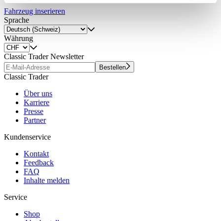
Partner führen diese Informationen möglicherweise mit
Fahrzeug inserieren
weiteren Daten zusammen, die Sie ihnen bereitgestellt
Sprache
haben oder die sie im Rahmen Ihrer Nutzung der Dienste
Währung
gesammelt haben.
Datenschutzerklärung
Classic Trader Newsletter
Bestellen
Classic Trader
Über uns
Karriere
Presse
Partner
Kundenservice
Kontakt
Feedback
FAQ
Inhalte melden
Service
Shop