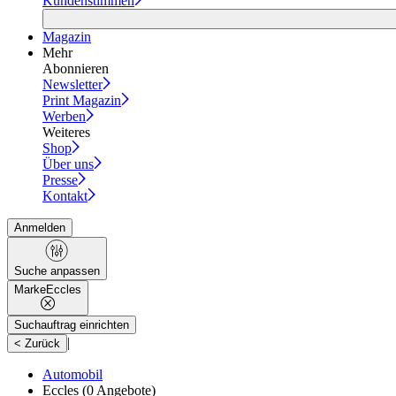
Kundenstimmen
Magazin
Mehr
Abonnieren
Newsletter
Print Magazin
Werben
Weiteres
Shop
Über uns
Presse
Kontakt
Anmelden
Suche anpassen
Marke
Eccles
Suchauftrag einrichten
|
< Zurück
Automobil
Eccles
(0 Angebote)