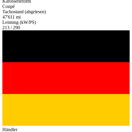
Karosserieform
Coupé
Tachostand (abgelesen)
47'611 mi
Leistung (kW/PS)
213 / 290
Händler