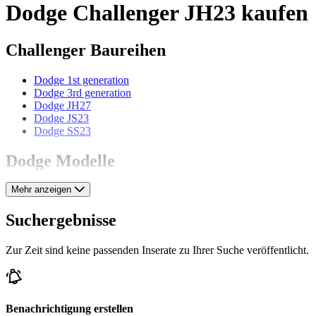
Dodge Challenger JH23 kaufen
Challenger Baureihen
Dodge 1st generation
Dodge 3rd generation
Dodge JH27
Dodge JS23
Dodge SS23
Dodge Modelle
Mehr anzeigen
Dodge Charger
Dodge Coronet
Dodge Custom
Suchergebnisse
Dodge D 11
Dodge LC 1/2 Ton
Zur Zeit sind keine passenden Inserate zu Ihrer Suche veröffentlicht.
Dodge Polara
Dodge Ram
Dodge Standard
Dodge Stealth
Dodge Viper
Benachrichtigung erstellen