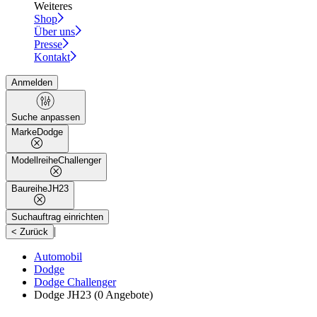
Weiteres
Shop
Über uns
Presse
Kontakt
Anmelden
Suche anpassen
Marke
Dodge
Modellreihe
Challenger
Baureihe
JH23
Suchauftrag einrichten
|
< Zurück
Automobil
Dodge
Dodge Challenger
Dodge JH23
(0 Angebote)