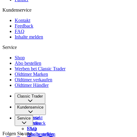
Kundenservice
Kontakt
Feedback
FAQ
Inhalte melden
Service
Shop
Abo bestellen
Werben bei Classic Trader
Oldtimer Marken
Oldtimer verkaufen
Oldtimer Händler
Classic Trader
Über uns
Kundenservice
Karriere
Presse
Kontakt
Service
Partner
Feedback
FAQ
Shop
Folgen Sie uns
Inhalte melden
Abo bestellen