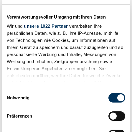
8 5.7L GM LS6 ENGINE
CHF 108'332
vor 2 Jahren
Verantwortungsvoller Umgang mit Ihren Daten
Wir und
unsere 1022 Partner
verarbeiten Ihre
persönlichen Daten, wie z. B. Ihre IP-Adresse, mithilfe
von Technologien wie Cookies, um Informationen auf
Ihrem Gerät zu speichern und darauf zuzugreifen und so
personalisierte Werbung und Inhalte, Messungen von
Werbung und Inhalten, Zielgruppenforschung sowie
Entwicklung von Angeboten zu ermöglichen. Sie
entscheiden darüber, wer Ihre Daten für welche Zwecke
nutzt. Sie können Ihre Einwilligung jederzeit über die
Cookie-Erklärung oder durch Klicken auf das Privacy
Einwilligungsauswahl
Trigger Symbol ändern oder widerrufen
Notwendig
Wenn Sie es erlauben, würden wir auch gerne:
Händler
Präferenzen
Informationen über Ihre geografische Lage
Karosserieform
Cabriolet (Roadster)
erfassen, welche bis auf einige Meter genau sein
Tachostand (abgelesen)