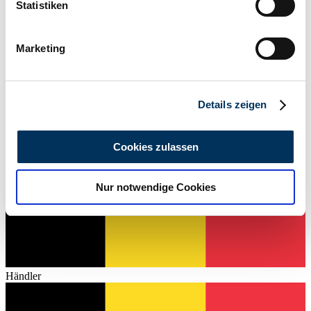
können
Statistiken
10'500 km
Ihr Gerät durch aktives Scannen nach
Leistung (kW/PS)
253 / 344
bestimmten Merkmalen (Fingerprinting) identifizieren
Marketing
Erfahren Sie mehr darüber, wie Ihre persönlichen Daten
verarbeitet werden, und legen Sie Ihre Präferenzen im
Abschnitt Einzelheiten
fest.
Details zeigen
Wir verwenden Cookies, um Inhalte und Anzeigen zu
personalisieren, Funktionen für soziale Medien anbieten
Cookies zulassen
zu können und die Zugriffe auf unsere Website zu
analysieren. Außerdem geben wir Informationen zu Ihrer
Nur notwendige Cookies
Verwendung unserer Website an unsere Partner für
soziale Medien, Werbung und Analysen weiter. Unsere
Partner führen diese Informationen möglicherweise mit
weiteren Daten zusammen, die Sie ihnen bereitgestellt
haben oder die sie im Rahmen Ihrer Nutzung der Dienste
gesammelt haben.
Datenschutzerklärung
Händler