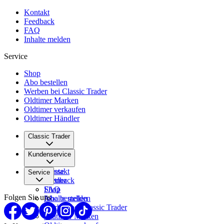
Kontakt
Feedback
FAQ
Inhalte melden
Service
Shop
Abo bestellen
Werben bei Classic Trader
Oldtimer Marken
Oldtimer verkaufen
Oldtimer Händler
Classic Trader
Über uns
Kundenservice
Karriere
Presse
Kontakt
Service
Partner
Feedback
FAQ
Shop
Folgen Sie uns
Inhalte melden
Abo bestellen
Werben bei Classic Trader
Oldtimer Marken