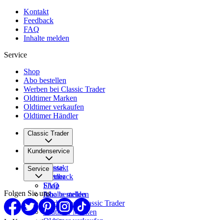
Kontakt
Feedback
FAQ
Inhalte melden
Service
Shop
Abo bestellen
Werben bei Classic Trader
Oldtimer Marken
Oldtimer verkaufen
Oldtimer Händler
Classic Trader
Über uns
Kundenservice
Karriere
Presse
Kontakt
Service
Partner
Feedback
FAQ
Shop
Folgen Sie uns
Inhalte melden
Abo bestellen
Werben bei Classic Trader
Oldtimer Marken