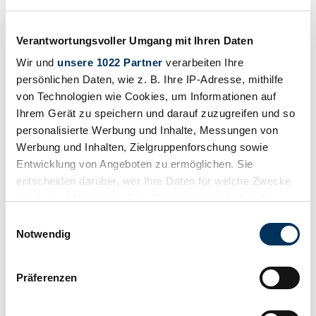
Auction 23rd November 2019, Estimate: £54,000 - £60,000 Lot 153
CHF 58'886
vor 7 Jahren
Verantwortungsvoller Umgang mit Ihren Daten
Wir und
unsere 1022 Partner
verarbeiten Ihre
persönlichen Daten, wie z. B. Ihre IP-Adresse, mithilfe
von Technologien wie Cookies, um Informationen auf
Ihrem Gerät zu speichern und darauf zuzugreifen und so
personalisierte Werbung und Inhalte, Messungen von
Werbung und Inhalten, Zielgruppenforschung sowie
Entwicklung von Angeboten zu ermöglichen. Sie
entscheiden darüber, wer Ihre Daten für welche Zwecke
nutzt. Sie können Ihre Einwilligung jederzeit über die
Cookie-Erklärung oder durch Klicken auf das Privacy
Einwilligungsauswahl
Trigger Symbol ändern oder widerrufen
Notwendig
Wenn Sie es erlauben, würden wir auch gerne:
Händler
Präferenzen
Informationen über Ihre geografische Lage
Karosserieform
Cabriolet (Roadster)
erfassen, welche bis auf einige Meter genau sein
Tachostand (abgelesen)