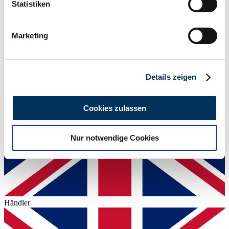
können
Statistiken
11'481 mi
Ihr Gerät durch aktives Scannen nach
Leistung (kW/PS)
147 / 200
bestimmten Merkmalen (Fingerprinting) identifizieren
Marketing
Erfahren Sie mehr darüber, wie Ihre persönlichen Daten
verarbeitet werden, und legen Sie Ihre Präferenzen im
Abschnitt Einzelheiten
fest.
Details zeigen
Wir verwenden Cookies, um Inhalte und Anzeigen zu
personalisieren, Funktionen für soziale Medien anbieten
Cookies zulassen
zu können und die Zugriffe auf unsere Website zu
analysieren. Außerdem geben wir Informationen zu Ihrer
Nur notwendige Cookies
Verwendung unserer Website an unsere Partner für
soziale Medien, Werbung und Analysen weiter. Unsere
Partner führen diese Informationen möglicherweise mit
weiteren Daten zusammen, die Sie ihnen bereitgestellt
haben oder die sie im Rahmen Ihrer Nutzung der Dienste
gesammelt haben.
Datenschutzerklärung
Händler