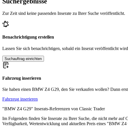
Suchergebnisse
BMW 503
BMW 5er
Zur Zeit sind keine passenden Inserate zu Ihrer Suche veröffentlicht.
BMW 6er
BMW 8er
BMW Z1
BMW Z3
BMW Z8
Benachrichtigung erstellen
Lassen Sie sich benachrichtigen, sobald ein Inserat veröffentlicht wird
Suchauftrag einrichten
Fahrzeug inserieren
Sie haben einen BMW Z4 G29, den Sie verkaufen wollen? Dann erstelle
Fahrzeug inserieren
"BMW Z4 G29" Inserats-Referenzen von Classic Trader
Im Folgenden finden Sie Inserate zu Ihrer Suche, die nicht mehr auf C
Verfügbarkeit, Wertentwicklung und aktuellen Preis eines "BMW Z