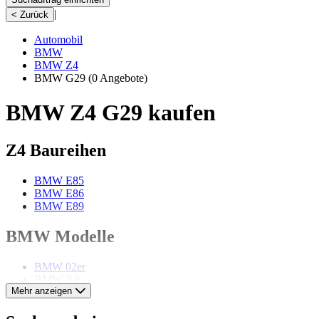
|
< Zurück
Automobil
BMW
BMW Z4
BMW G29
(0 Angebote)
BMW Z4 G29 kaufen
Z4 Baureihen
BMW E85
BMW E86
BMW E89
BMW Modelle
BMW 02er
BMW 3.0
Mehr anzeigen
BMW 327
BMW 328
BMW 3er