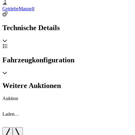
Getriebe
Manuell
Technische Details
Fahrzeugkonfiguration
Weitere Auktionen
Auktion
A
Laden…