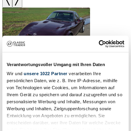
Verantwortungsvoller Umgang mit Ihren Daten
Wir und
unsere 1022 Partner
verarbeiten Ihre
persönlichen Daten, wie z. B. Ihre IP-Adresse, mithilfe
von Technologien wie Cookies, um Informationen auf
Ihrem Gerät zu speichern und darauf zuzugreifen und so
personalisierte Werbung und Inhalte, Messungen von
1973 | Opel GT 1900
Werbung und Inhalten, Zielgruppenforschung sowie
Entwicklung von Angeboten zu ermöglichen. Sie
Opel GT 1900 – klassischer deutscher Sportwagen mit
entscheiden darüber, wer Ihre Daten für welche Zwecke
zeitgenössischen Modifikationen
nutzt. Sie können Ihre Einwilligung jederzeit über die