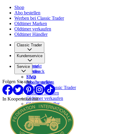
Shop
Abo bestellen
Werben bei Classic Trader
Oldtimer Marken
Oldtimer verkaufen
Oldtimer Händler
Classic Trader
Über uns
Kundenservice
Karriere
Presse
Kontakt
Service
Partner
Feedback
FAQ
Shop
Folgen Sie uns
Inhalte melden
Abo bestellen
Werben bei Classic Trader
Oldtimer Marken
Oldtimer verkaufen
In Kooperation mit
Oldtimer Händler