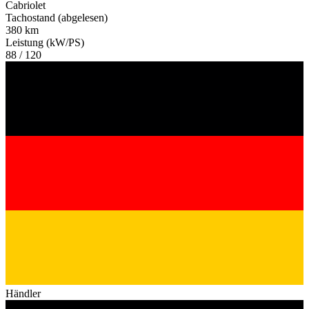
Cabriolet
Tachostand (abgelesen)
380 km
Leistung (kW/PS)
88 / 120
Händler