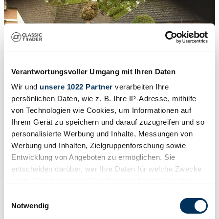
Verantwortungsvoller Umgang mit Ihren Daten
Wir und
unsere 1022 Partner
verarbeiten Ihre
persönlichen Daten, wie z. B. Ihre IP-Adresse, mithilfe
von Technologien wie Cookies, um Informationen auf
Ihrem Gerät zu speichern und darauf zuzugreifen und so
personalisierte Werbung und Inhalte, Messungen von
Werbung und Inhalten, Zielgruppenforschung sowie
Entwicklung von Angeboten zu ermöglichen. Sie
1
/
25
entscheiden darüber, wer Ihre Daten für welche Zwecke
1958 | Mercedes-Benz 220 S
nutzt. Sie können Ihre Einwilligung jederzeit über die
Cookie-Erklärung oder durch Klicken auf das Privacy
Einwilligungsauswahl
CHF 56'035
Trigger Symbol ändern oder widerrufen
Notwendig