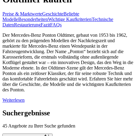
Preise & Marktwerte
Geschichte
Beliebte
Modelle
Besonderheiten
Wichtige Kaufkriterien
Technische
Daten
Restaurierung
Fazit
FAQs
Der Mercedes-Benz Ponton Oldtimer, gebaut von 1953 bis 1962,
gehört zu den prägenden Modellen der Nachkriegszeit und
markierte für Mercedes-Benz einen Wendepunkt in der
Fahrzeugentwicklung. Der Name „Ponton“ bezieht sich auf die
Karosserieform, die erstmals vollständig ohne außenliegende
Kotflügel gestaltet war – ein innovatives Design, das den Weg in die
Moderne ebnete. In der Oldtimer-Szene gilt der Mercedes-Benz
Ponton als ein zeitloser Klassiker, der für seine robuste Technik und
das komfortable Fahrerlebnis geschätzt wird. Erfahren Sie hier mehr
über die Geschichte, die Modelle und die wichtigsten Kaufkriterien
des Ponton.
Weiterlesen
Suchergebnisse
45 Angebote zu Ihrer Suche gefunden