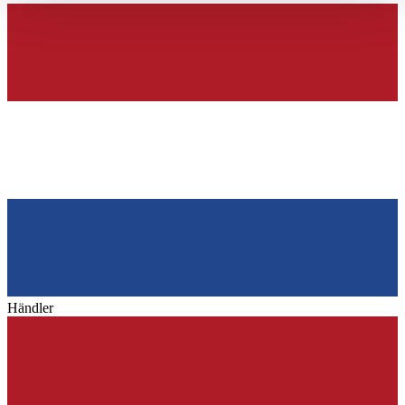
haben oder die sie im Rahmen Ihrer Nutzung der Dienste
gesammelt haben.
Datenschutzerklärung
Händler