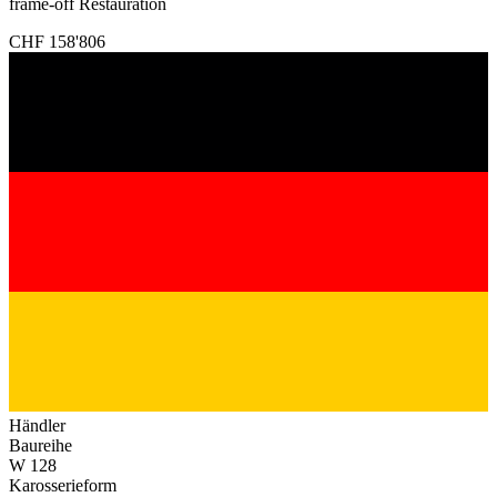
frame-off Restauration
CHF 158'806
Händler
Baureihe
W 128
Karosserieform