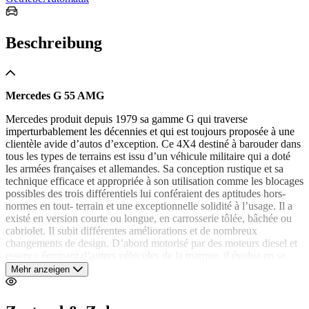
Beschreibung
Mercedes G 55 AMG
Mercedes produit depuis 1979 sa gamme G qui traverse
imperturbablement les décennies et qui est toujours proposée à une
clientèle avide d’autos d’exception. Ce 4X4 destiné à barouder dans
tous les types de terrains est issu d’un véhicule militaire qui a doté
les armées françaises et allemandes. Sa conception rustique et sa
technique efficace et appropriée à son utilisation comme les blocages
possibles des trois différentiels lui conféraient des aptitudes hors-
normes en tout- terrain et une exceptionnelle solidité à l’usage. Il a
existé en version courte ou longue, en carrosserie tôlée, bâchée ou
cabriolet. Il subit différentes améliorations et de nombreux
changements de design. D’abord motorisé par des moteurs diesel et
essence équipant d’autres véhicules de la marque, il évolua en se
métamorphosant en version ‘’sportives’’ dans sa finition AMG. Doté
Mehr anzeigen
d’un V8 compressé, il changea de philosophie et s’adresse
désormais à une autre clientèle, plus désireuse de posséder une auto
atypique et luxueuse que d’évoluer en terres inconnues. Ce gros