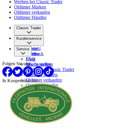
Werben bei Classic Trader
Oldtimer Marken
Oldtimer verkaufen
Oldtimer Händler
Classic Trader
Über uns
Kundenservice
Karriere
Presse
Kontakt
Service
Partner
Feedback
FAQ
Shop
Folgen Sie uns
Inhalte melden
Abo bestellen
Werben bei Classic Trader
Oldtimer Marken
Oldtimer verkaufen
In Kooperation mit
Oldtimer Händler