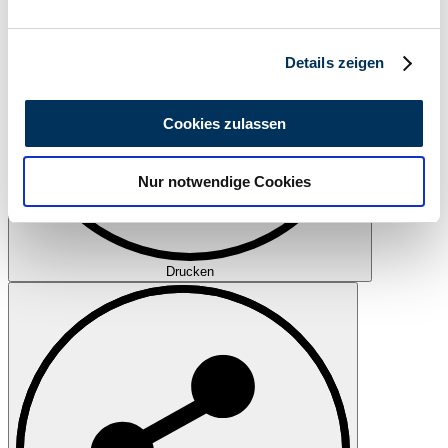
verarbeitet werden, und legen Sie Ihre Präferenzen im
Abschnitt Einzelheiten
fest.
Details zeigen
Wir verwenden Cookies, um Inhalte und Anzeigen zu
personalisieren, Funktionen für soziale Medien anbieten
Cookies zulassen
zu können und die Zugriffe auf unsere Website zu
analysieren. Außerdem geben wir Informationen zu Ihrer
Nur notwendige Cookies
Verwendung unserer Website an unsere Partner für
soziale Medien, Werbung und Analysen weiter. Unsere
Partner führen diese Informationen möglicherweise mit
weiteren Daten zusammen, die Sie ihnen bereitgestellt
Drucken
haben oder die sie im Rahmen Ihrer Nutzung der Dienste
gesammelt haben.
Datenschutzerklärung