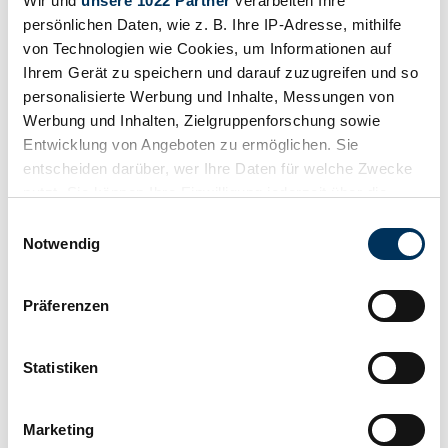
Wir und
unsere 1022 Partner
verarbeiten Ihre
persönlichen Daten, wie z. B. Ihre IP-Adresse, mithilfe
von Technologien wie Cookies, um Informationen auf
Ihrem Gerät zu speichern und darauf zuzugreifen und so
personalisierte Werbung und Inhalte, Messungen von
Werbung und Inhalten, Zielgruppenforschung sowie
Entwicklung von Angeboten zu ermöglichen. Sie
entscheiden darüber, wer Ihre Daten für welche Zwecke
nutzt. Sie können Ihre Einwilligung jederzeit über die
Cookie-Erklärung oder durch Klicken auf das Privacy
Einwilligungsauswahl
Trigger Symbol ändern oder widerrufen
Notwendig
Wenn Sie es erlauben, würden wir auch gerne:
Präferenzen
Informationen über Ihre geografische Lage
erfassen, welche bis auf einige Meter genau sein
Beobachten
können
Statistiken
Ihr Gerät durch aktives Scannen nach
bestimmten Merkmalen (Fingerprinting) identifizieren
Marketing
Erfahren Sie mehr darüber, wie Ihre persönlichen Daten