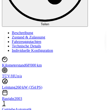
Teilen
Beschreibung
Zustand & Zulassung
Fahrzeuggutachten
Technische Details
Individuelle Konfiguration
Kilometerstand
68'000 km
TÜV/HU
n/a
Leistung
260 kW (354 PS)
Baujahr
2003
Getriebe
Automatik