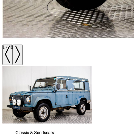
1
/
48