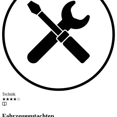
Technik
★
★
★
★
☆
Fahrzeuggutachten