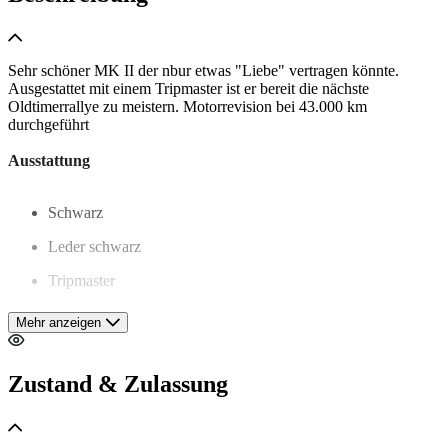
Sehr schöner MK II der nbur etwas "Liebe" vertragen könnte.
Ausgestattet mit einem Tripmaster ist er bereit die nächste
Oldtimerrallye zu meistern. Motorrevision bei 43.000 km
durchgeführt
Ausstattung
Schwarz
Leder schwarz
Tripmaster
uvm.
Mehr anzeigen
Der Jaguar XJ 6 ersetzte ab September 1968 zunächst die Modelle
Zustand & Zulassung
340, den S-Type und den 420. Der 240, der Daimler 250 V8, der
Daimler Sovereign (Daimler-Version des 420) und der 420 G
wurden zunächst noch weiter produziert.Der XJ 6 hatte entweder
den bekannten XK-Sechszylinder-Reihenmotor mit 4,2 Litern