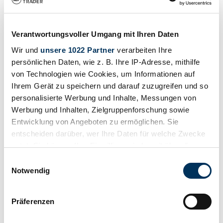
Verantwortungsvoller Umgang mit Ihren Daten
Wir und
unsere 1022 Partner
verarbeiten Ihre
persönlichen Daten, wie z. B. Ihre IP-Adresse, mithilfe
Teilen
von Technologien wie Cookies, um Informationen auf
Alle Services zu diesem Fahrzeug
Ihrem Gerät zu speichern und darauf zuzugreifen und so
Schreiben
Anrufen
personalisierte Werbung und Inhalte, Messungen von
1969 | Jaguar XJ 6 4.2
Werbung und Inhalten, Zielgruppenforschung sowie
Entwicklung von Angeboten zu ermöglichen. Sie
Anrufen
Schreiben
entscheiden darüber, wer Ihre Daten für welche Zwecke
nutzt. Sie können Ihre Einwilligung jederzeit über die
Cookie-Erklärung oder durch Klicken auf das Privacy
Einwilligungsauswahl
Trigger Symbol ändern oder widerrufen
Notwendig
Wenn Sie es erlauben, würden wir auch gerne:
Präferenzen
Informationen über Ihre geografische Lage
erfassen, welche bis auf einige Meter genau sein