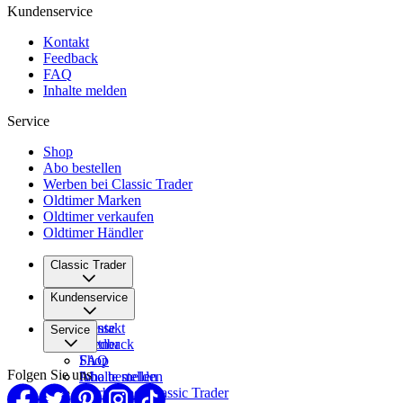
Kundenservice
Kontakt
Feedback
FAQ
Inhalte melden
Service
Shop
Abo bestellen
Werben bei Classic Trader
Oldtimer Marken
Oldtimer verkaufen
Oldtimer Händler
Classic Trader
Über uns
Kundenservice
Karriere
Presse
Kontakt
Service
Partner
Feedback
FAQ
Shop
Folgen Sie uns
Inhalte melden
Abo bestellen
Werben bei Classic Trader