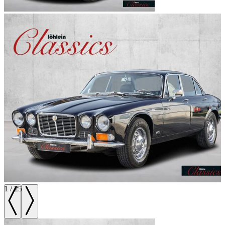
1
/
25