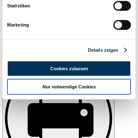
können
Statistiken
Ihr Gerät durch aktives Scannen nach
bestimmten Merkmalen (Fingerprinting) identifizieren
Marketing
Erfahren Sie mehr darüber, wie Ihre persönlichen Daten
verarbeitet werden, und legen Sie Ihre Präferenzen im
Abschnitt Einzelheiten
fest.
Details zeigen
Wir verwenden Cookies, um Inhalte und Anzeigen zu
Beobachten
personalisieren, Funktionen für soziale Medien anbieten
Cookies zulassen
zu können und die Zugriffe auf unsere Website zu
analysieren. Außerdem geben wir Informationen zu Ihrer
Nur notwendige Cookies
Verwendung unserer Website an unsere Partner für
soziale Medien, Werbung und Analysen weiter. Unsere
Partner führen diese Informationen möglicherweise mit
weiteren Daten zusammen, die Sie ihnen bereitgestellt
haben oder die sie im Rahmen Ihrer Nutzung der Dienste
gesammelt haben.
Datenschutzerklärung