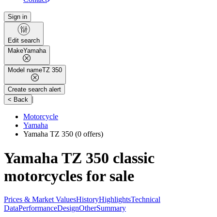
Sign in
Edit search
Make
Yamaha
Model name
TZ 350
Create search alert
|
< Back
Motorcycle
Yamaha
Yamaha TZ 350
(0 offers)
Yamaha TZ 350 classic
motorcycles for sale
Prices & Market Values
History
Highlights
Technical
Data
Performance
Design
Other
Summary