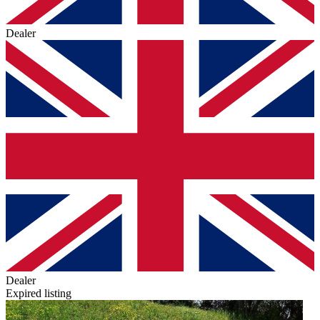
Dealer
Dealer
Expired listing