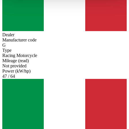
haben oder die sie im Rahmen Ihrer Nutzung der Dienste
gesammelt haben.
Datenschutzerklärung
Dealer
Manufacturer code
G
Type
Racing Motorcycle
Mileage (read)
Not provided
Power (kW/hp)
47 / 64