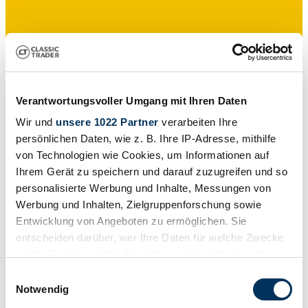
Verantwortungsvoller Umgang mit Ihren Daten
Wir und
unsere 1022 Partner
verarbeiten Ihre
persönlichen Daten, wie z. B. Ihre IP-Adresse, mithilfe
von Technologien wie Cookies, um Informationen auf
Private seller
Ihrem Gerät zu speichern und darauf zuzugreifen und so
Expired listing
personalisierte Werbung und Inhalte, Messungen von
Werbung und Inhalten, Zielgruppenforschung sowie
Entwicklung von Angeboten zu ermöglichen. Sie
entscheiden darüber, wer Ihre Daten für welche Zwecke
nutzt. Sie können Ihre Einwilligung jederzeit über die
Cookie-Erklärung oder durch Klicken auf das Privacy
Einwilligungsauswahl
Trigger Symbol ändern oder widerrufen
Notwendig