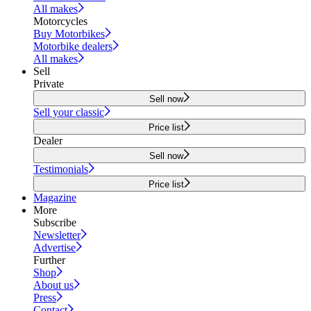
All makes
Motorcycles
Buy Motorbikes
Motorbike dealers
All makes
Sell
Private
Sell now
Sell your classic
Price list
Dealer
Sell now
Testimonials
Price list
Magazine
More
Subscribe
Newsletter
Advertise
Further
Shop
About us
Press
Contact