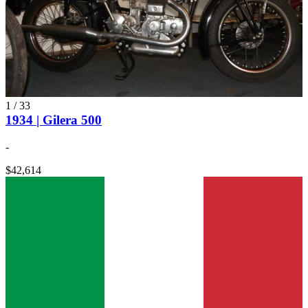
1
/
33
1934 | Gilera 500
-
$42,614