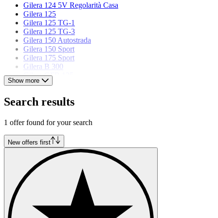
Gilera 124 5V Regolarità Casa
Gilera 125
Gilera 125 TG-1
Gilera 125 TG-3
Gilera 150 Autostrada
Gilera 150 Sport
Gilera 175 Sport
Gilera B 300
Gilera GFR 125
Show more
Gilera Giubileo 125
Gilera Giubileo 175 Sport
Search results
Gilera Saturno
1 offer found for your search
New offers first