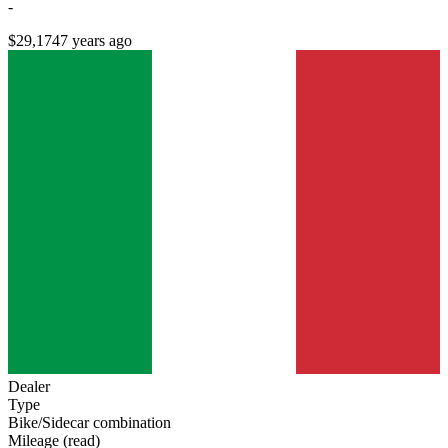
-
$29,174
7 years ago
Dealer
Type
Bike/Sidecar combination
Mileage (read)