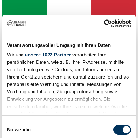
Verantwortungsvoller Umgang mit Ihren Daten
Wir und
unsere 1022 Partner
verarbeiten Ihre
persönlichen Daten, wie z. B. Ihre IP-Adresse, mithilfe
von Technologien wie Cookies, um Informationen auf
Dealer
Expired listing
Ihrem Gerät zu speichern und darauf zuzugreifen und so
personalisierte Werbung und Inhalte, Messungen von
Werbung und Inhalten, Zielgruppenforschung sowie
Entwicklung von Angeboten zu ermöglichen. Sie
entscheiden darüber, wer Ihre Daten für welche Zwecke
nutzt. Sie können Ihre Einwilligung jederzeit über die
Cookie-Erklärung oder durch Klicken auf das Privacy
Einwilligungsauswahl
Trigger Symbol ändern oder widerrufen
Notwendig