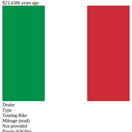
$23,438
6 years ago
Dealer
Type
Touring Bike
Mileage (read)
Not provided
Power (kW/hp)