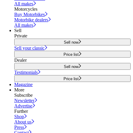
All makes
Motorcycles
Buy Motorbikes
Motorbike dealers
All makes
Sell
Private
Sell now
Sell your classic
Price list
Dealer
Sell now
Testimonials
Price list
Magazine
More
Subscribe
Newsletter
Advertise
Further
Shop
About us
Press
Contact