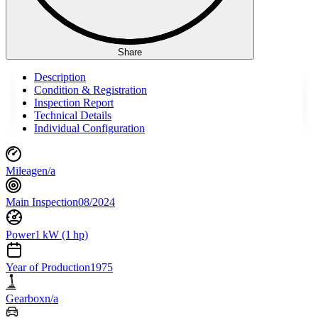
Share
Description
Condition & Registration
Inspection Report
Technical Details
Individual Configuration
Mileage
n/a
Main Inspection
08/2024
Power
1 kW (1 hp)
Year of Production
1975
Gearbox
n/a