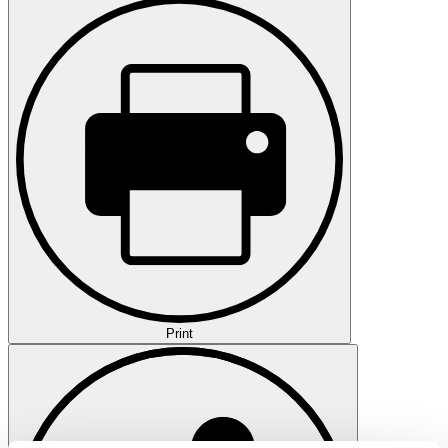
Print