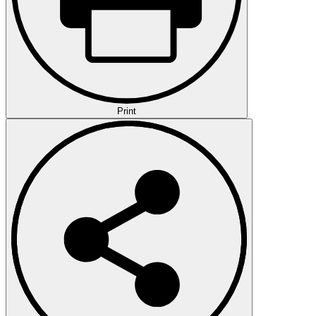
Print