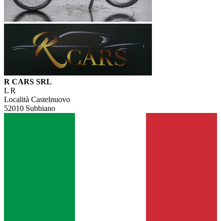
R CARS SRL
L R
Località Castelnuovo
52010 Subbiano