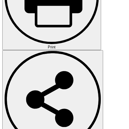
Print