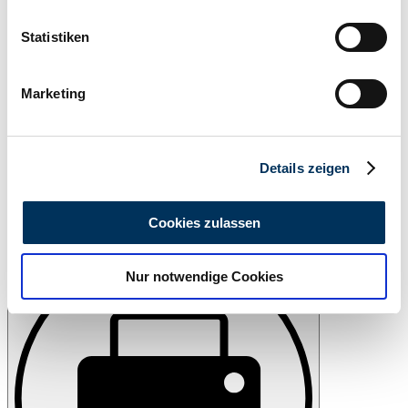
erfassen, welche bis auf einige Meter genau sein
können
Statistiken
Ihr Gerät durch aktives Scannen nach
bestimmten Merkmalen (Fingerprinting) identifizieren
Marketing
Erfahren Sie mehr darüber, wie Ihre persönlichen Daten
verarbeitet werden, und legen Sie Ihre Präferenzen im
Abschnitt Einzelheiten
fest.
Details zeigen
Wir verwenden Cookies, um Inhalte und Anzeigen zu
personalisieren, Funktionen für soziale Medien anbieten
Cookies zulassen
zu können und die Zugriffe auf unsere Website zu
Watch
analysieren. Außerdem geben wir Informationen zu Ihrer
Nur notwendige Cookies
Verwendung unserer Website an unsere Partner für
soziale Medien, Werbung und Analysen weiter. Unsere
Partner führen diese Informationen möglicherweise mit
weiteren Daten zusammen, die Sie ihnen bereitgestellt
haben oder die sie im Rahmen Ihrer Nutzung der Dienste
gesammelt haben.
Datenschutzerklärung