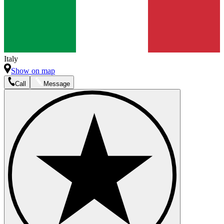
Italy
Show on map
Call
Message