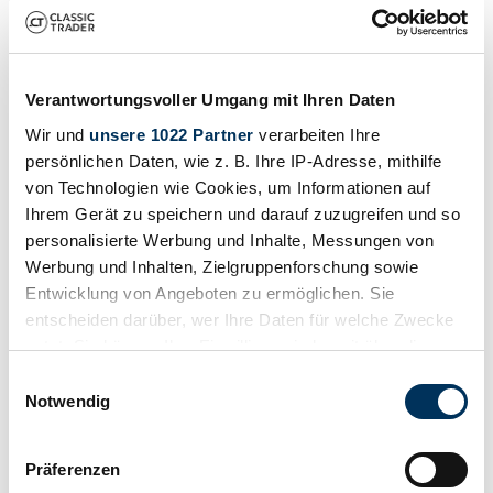
Verantwortungsvoller Umgang mit Ihren Daten
Wir und
unsere 1022 Partner
verarbeiten Ihre
persönlichen Daten, wie z. B. Ihre IP-Adresse, mithilfe
von Technologien wie Cookies, um Informationen auf
Ihrem Gerät zu speichern und darauf zuzugreifen und so
personalisierte Werbung und Inhalte, Messungen von
Werbung und Inhalten, Zielgruppenforschung sowie
Share
Entwicklung von Angeboten zu ermöglichen. Sie
Message
Call
entscheiden darüber, wer Ihre Daten für welche Zwecke
1975 | Moto Morini Corsarino ZZ
nutzt. Sie können Ihre Einwilligung jederzeit über die
Cookie-Erklärung oder durch Klicken auf das Privacy
Einwilligungsauswahl
Call
Message
Trigger Symbol ändern oder widerrufen
Notwendig
Wenn Sie es erlauben, würden wir auch gerne:
Präferenzen
Informationen über Ihre geografische Lage