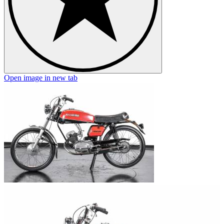
Open image in new tab
O