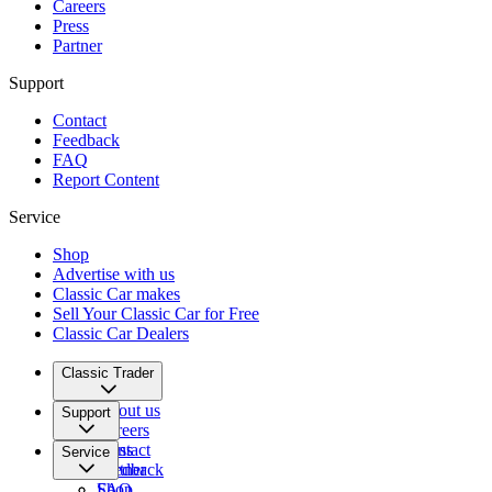
Careers
Press
Partner
Support
Contact
Feedback
FAQ
Report Content
Service
Shop
Advertise with us
Classic Car makes
Sell Your Classic Car for Free
Classic Car Dealers
Classic Trader
About us
Support
Careers
Press
Contact
Service
Partner
Feedback
FAQ
Shop