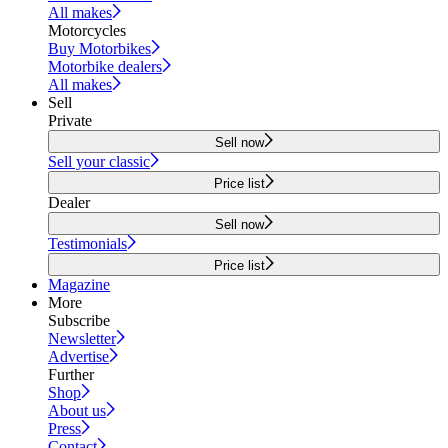
All makes
Motorcycles
Buy Motorbikes
Motorbike dealers
All makes
Sell
Private
Sell now
Sell your classic
Price list
Dealer
Sell now
Testimonials
Price list
Magazine
More
Subscribe
Newsletter
Advertise
Further
Shop
About us
Press
Contact