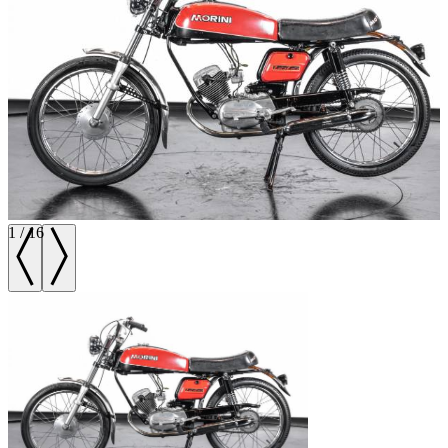
1
/
16