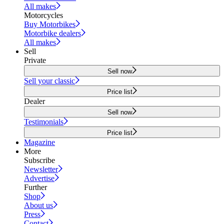
All makes
Motorcycles
Buy Motorbikes
Motorbike dealers
All makes
Sell
Private
Sell now
Sell your classic
Price list
Dealer
Sell now
Testimonials
Price list
Magazine
More
Subscribe
Newsletter
Advertise
Further
Shop
About us
Press
Contact