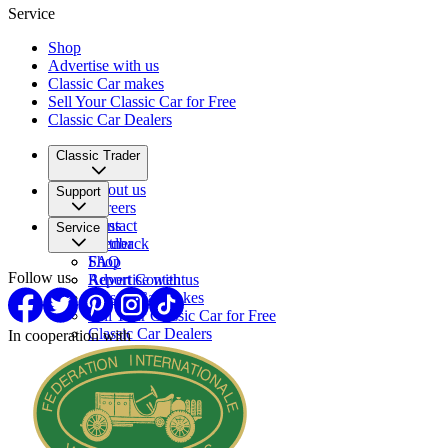
Service
Shop
Advertise with us
Classic Car makes
Sell Your Classic Car for Free
Classic Car Dealers
Classic Trader
About us
Support
Careers
Press
Contact
Service
Partner
Feedback
FAQ
Shop
Follow us
Report Content
Advertise with us
Classic Car makes
Sell Your Classic Car for Free
Classic Car Dealers
In cooperation with