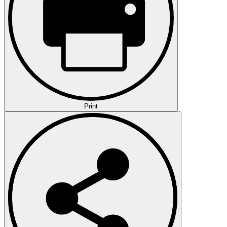
Print