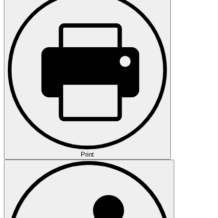
Print