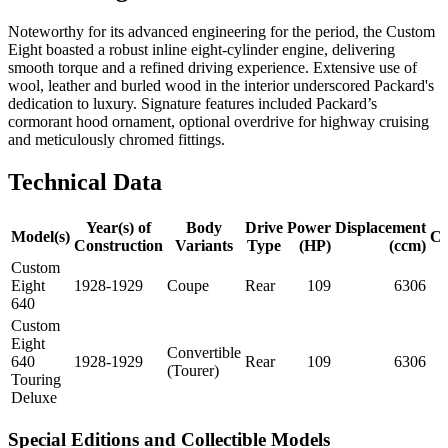
Noteworthy for its advanced engineering for the period, the Custom
Eight boasted a robust inline eight-cylinder engine, delivering
smooth torque and a refined driving experience. Extensive use of
wool, leather and burled wood in the interior underscored Packard's
dedication to luxury. Signature features included Packard’s
cormorant hood ornament, optional overdrive for highway cruising
and meticulously chromed fittings.
Technical Data
Year(s) of
Body
Drive
Power
Displacement
Model(s)
Cy
Construction
Variants
Type
(HP)
(ccm)
Custom
Eight
1928-1929
Coupe
Rear
109
6306
640
Custom
Eight
Convertible
640
1928-1929
Rear
109
6306
(Tourer)
Touring
Deluxe
Special Editions and Collectible Models