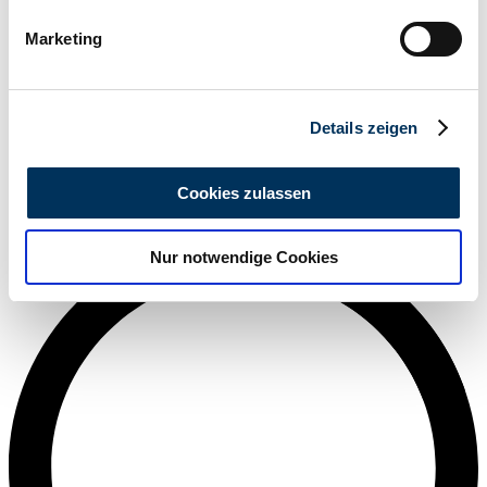
bestimmten Merkmalen (Fingerprinting) identifizieren
Marketing
Erfahren Sie mehr darüber, wie Ihre persönlichen Daten
verarbeitet werden, und legen Sie Ihre Präferenzen im
Abschnitt Einzelheiten
fest.
Details zeigen
Wir verwenden Cookies, um Inhalte und Anzeigen zu
personalisieren, Funktionen für soziale Medien anbieten
Cookies zulassen
zu können und die Zugriffe auf unsere Website zu
Highest Value
analysieren. Außerdem geben wir Informationen zu Ihrer
Nur notwendige Cookies
Verwendung unserer Website an unsere Partner für
soziale Medien, Werbung und Analysen weiter. Unsere
Partner führen diese Informationen möglicherweise mit
weiteren Daten zusammen, die Sie ihnen bereitgestellt
haben oder die sie im Rahmen Ihrer Nutzung der Dienste
gesammelt haben.
Datenschutzerklärung