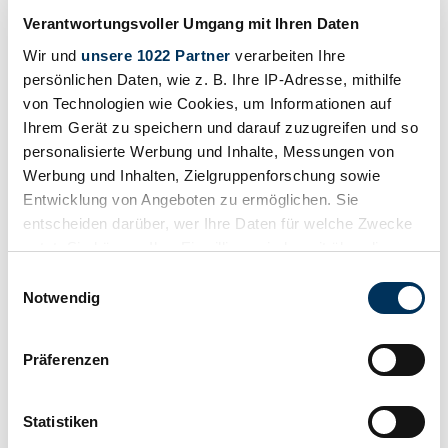
Verantwortungsvoller Umgang mit Ihren Daten
Wir und
unsere 1022 Partner
verarbeiten Ihre
persönlichen Daten, wie z. B. Ihre IP-Adresse, mithilfe
von Technologien wie Cookies, um Informationen auf
Ihrem Gerät zu speichern und darauf zuzugreifen und so
personalisierte Werbung und Inhalte, Messungen von
Werbung und Inhalten, Zielgruppenforschung sowie
Lowest Value
Entwicklung von Angeboten zu ermöglichen. Sie
entscheiden darüber, wer Ihre Daten für welche Zwecke
nutzt. Sie können Ihre Einwilligung jederzeit über die
Cookie-Erklärung oder durch Klicken auf das Privacy
Einwilligungsauswahl
Trigger Symbol ändern oder widerrufen
Notwendig
Wenn Sie es erlauben, würden wir auch gerne:
Präferenzen
Informationen über Ihre geografische Lage
erfassen, welche bis auf einige Meter genau sein
können
Statistiken
Ihr Gerät durch aktives Scannen nach