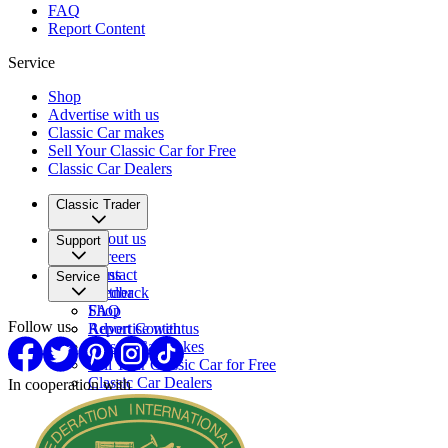
FAQ
Report Content
Service
Shop
Advertise with us
Classic Car makes
Sell Your Classic Car for Free
Classic Car Dealers
Classic Trader
About us
Support
Careers
Press
Contact
Service
Partner
Feedback
FAQ
Shop
Follow us
Report Content
Advertise with us
Classic Car makes
Sell Your Classic Car for Free
Classic Car Dealers
In cooperation with