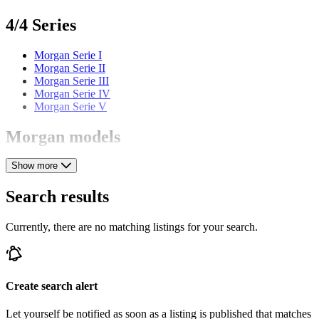
4/4 Series
Morgan Serie I
Morgan Serie II
Morgan Serie III
Morgan Serie IV
Morgan Serie V
Morgan models
Show more
Morgan 3-Wheeler
Morgan Aero 8
Morgan Plus 4
Search results
Morgan Plus 8
Morgan Plus Four
Currently, there are no matching listings for your search.
Morgan Plus Six
Morgan Roadster
Create search alert
Let yourself be notified as soon as a listing is published that matches