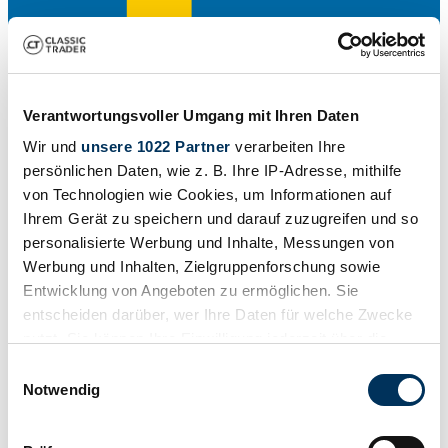
Verantwortungsvoller Umgang mit Ihren Daten
Wir und
unsere 1022 Partner
verarbeiten Ihre
persönlichen Daten, wie z. B. Ihre IP-Adresse, mithilfe
von Technologien wie Cookies, um Informationen auf
Ihrem Gerät zu speichern und darauf zuzugreifen und so
personalisierte Werbung und Inhalte, Messungen von
Dealer
Werbung und Inhalten, Zielgruppenforschung sowie
Entwicklung von Angeboten zu ermöglichen. Sie
entscheiden darüber, wer Ihre Daten für welche Zwecke
nutzt. Sie können Ihre Einwilligung jederzeit über die
Cookie-Erklärung oder durch Klicken auf das Privacy
Einwilligungsauswahl
Trigger Symbol ändern oder widerrufen
Notwendig
Wenn Sie es erlauben, würden wir auch gerne: