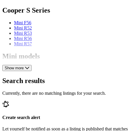
Cooper S Series
Mini F56
Mini R52
Mini R53
Mini R56
Mini R57
Mini models
Show more
Mini 1000
Mini 1100
Mini 1275
Search results
Mini 850
Mini Clubman
Currently, there are no matching listings for your search.
Mini Cooper
Mini Countryman
Mini Mini
Mini Moke
Mini One
Create search alert
Let yourself be notified as soon as a listing is published that matches