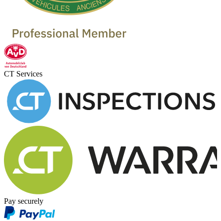
CT Services
Pay securely