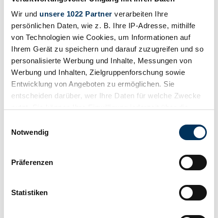
Wir und
unsere 1022 Partner
verarbeiten Ihre
2019 | Mini Cooper S
persönlichen Daten, wie z. B. Ihre IP-Adresse, mithilfe
MINI Cooper S Full Option, Low Mileage Special Edition (2019)
von Technologien wie Cookies, um Informationen auf
Ihrem Gerät zu speichern und darauf zuzugreifen und so
$44,073
2 years ago
personalisierte Werbung und Inhalte, Messungen von
Werbung und Inhalten, Zielgruppenforschung sowie
Entwicklung von Angeboten zu ermöglichen. Sie
entscheiden darüber, wer Ihre Daten für welche Zwecke
nutzt. Sie können Ihre Einwilligung jederzeit über die
Cookie-Erklärung oder durch Klicken auf das Privacy
Einwilligungsauswahl
Trigger Symbol ändern oder widerrufen
Notwendig
Wenn Sie es erlauben, würden wir auch gerne:
Präferenzen
Informationen über Ihre geografische Lage
erfassen, welche bis auf einige Meter genau sein
können
Statistiken
Ihr Gerät durch aktives Scannen nach
bestimmten Merkmalen (Fingerprinting) identifizieren