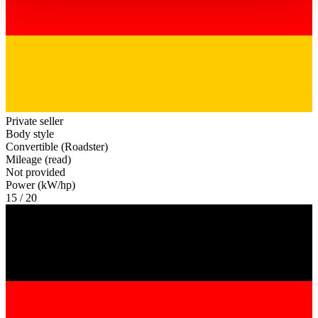
haben oder die sie im Rahmen Ihrer Nutzung der Dienste
gesammelt haben.
Datenschutzerklärung
Private seller
Body style
Convertible (Roadster)
Mileage (read)
Not provided
Power (kW/hp)
15 / 20