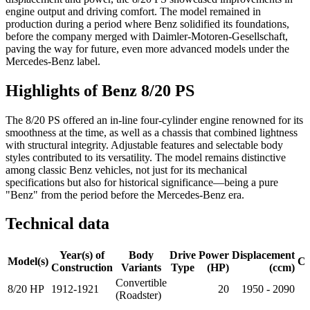
engine output and driving comfort. The model remained in
production during a period where Benz solidified its foundations,
before the company merged with Daimler-Motoren-Gesellschaft,
paving the way for future, even more advanced models under the
Mercedes-Benz label.
Highlights of Benz 8/20 PS
The 8/20 PS offered an in-line four-cylinder engine renowned for its
smoothness at the time, as well as a chassis that combined lightness
with structural integrity. Adjustable features and selectable body
styles contributed to its versatility. The model remains distinctive
among classic Benz vehicles, not just for its mechanical
specifications but also for historical significance—being a pure
"Benz" from the period before the Mercedes-Benz era.
Technical data
Year(s) of
Body
Drive
Power
Displacement
Model(s)
Cy
Construction
Variants
Type
(HP)
(ccm)
Convertible
8/20 HP
1912-1921
20
1950 - 2090
(Roadster)