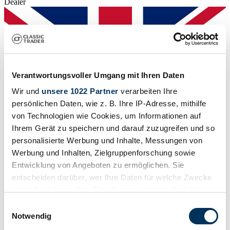
Dealer
Verantwortungsvoller Umgang mit Ihren Daten
Wir und
unsere 1022 Partner
verarbeiten Ihre
persönlichen Daten, wie z. B. Ihre IP-Adresse, mithilfe
von Technologien wie Cookies, um Informationen auf
Ihrem Gerät zu speichern und darauf zuzugreifen und so
personalisierte Werbung und Inhalte, Messungen von
Werbung und Inhalten, Zielgruppenforschung sowie
Entwicklung von Angeboten zu ermöglichen. Sie
entscheiden darüber, wer Ihre Daten für welche Zwecke
Dealer
Expired listing
nutzt. Sie können Ihre Einwilligung jederzeit über die
Cookie-Erklärung oder durch Klicken auf das Privacy
Einwilligungsauswahl
Trigger Symbol ändern oder widerrufen
Notwendig