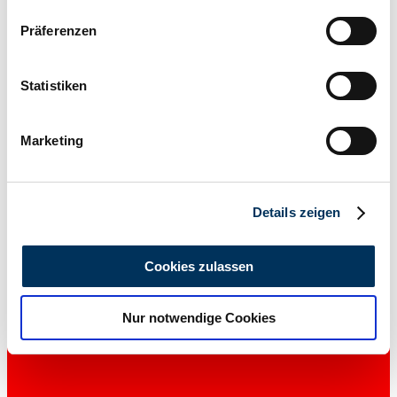
Wenn Sie es erlauben, würden wir auch gerne:
Präferenzen
Informationen über Ihre geografische Lage
erfassen, welche bis auf einige Meter genau sein
können
Statistiken
Ihr Gerät durch aktives Scannen nach
bestimmten Merkmalen (Fingerprinting) identifizieren
Marketing
Erfahren Sie mehr darüber, wie Ihre persönlichen Daten
verarbeitet werden, und legen Sie Ihre Präferenzen im
Abschnitt Einzelheiten
fest.
1912 | Benz 8/20 HP
Details zeigen
Wir verwenden Cookies, um Inhalte und Anzeigen zu
$327,800
5 years ago
personalisieren, Funktionen für soziale Medien anbieten
Cookies zulassen
zu können und die Zugriffe auf unsere Website zu
analysieren. Außerdem geben wir Informationen zu Ihrer
Nur notwendige Cookies
Verwendung unserer Website an unsere Partner für
soziale Medien, Werbung und Analysen weiter. Unsere
Partner führen diese Informationen möglicherweise mit
weiteren Daten zusammen, die Sie ihnen bereitgestellt