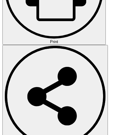
Print