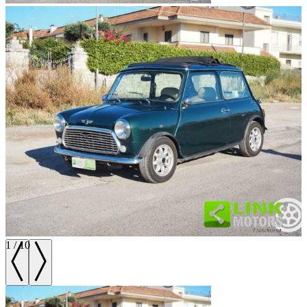
1
/
10