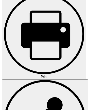
Print