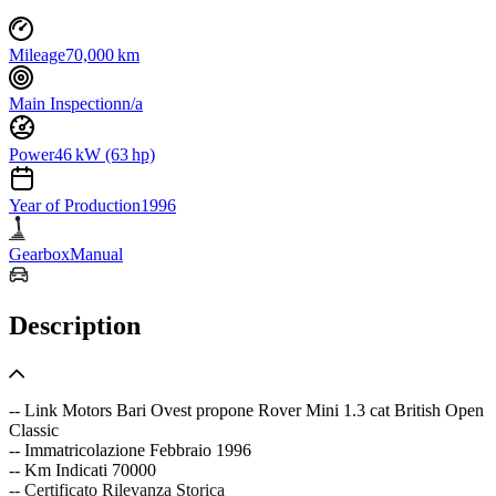
Mileage
70,000 km
Main Inspection
n/a
Power
46 kW (63 hp)
Year of Production
1996
Gearbox
Manual
Description
-- Link Motors Bari Ovest propone Rover Mini 1.3 cat British Open
Classic
-- Immatricolazione Febbraio 1996
-- Km Indicati 70000
-- Certificato Rilevanza Storica