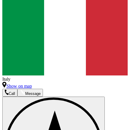
Italy
Show on map
Call
Message