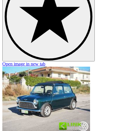
Open image in new tab
O