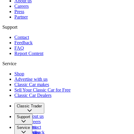
About us
Careers
Press
Partner
Support
Contact
Feedback
FAQ
Report Content
Service
Shop
Advertise with us
Classic Car makes
Sell Your Classic Car for Free
Classic Car Dealers
Classic Trader
About us
Support
Careers
Press
Contact
Service
Partner
Feedback