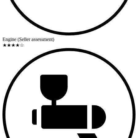
Engine (Seller assessment)
★
★
★
★
☆