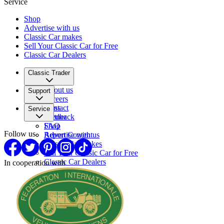
Service
Shop
Advertise with us
Classic Car makes
Sell Your Classic Car for Free
Classic Car Dealers
Classic Trader
About us
Support
Careers
Press
Contact
Service
Partner
Feedback
FAQ
Shop
Follow us
Report Content
Advertise with us
Classic Car makes
Sell Your Classic Car for Free
Classic Car Dealers
In cooperation with