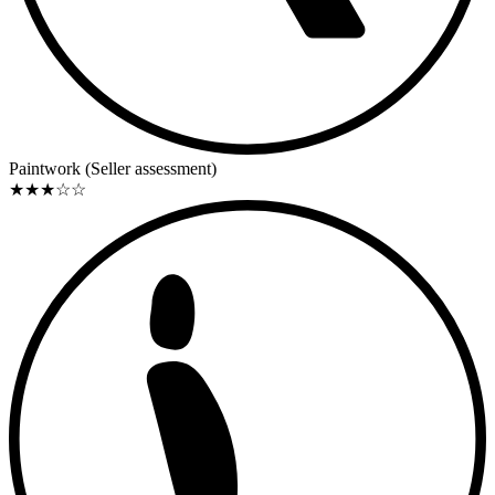
Paintwork (Seller assessment)
★
★
★
☆
☆