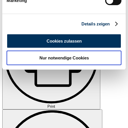
Marketing
Erfahren Sie mehr darüber, wie Ihre persönlichen Daten
Watch
verarbeitet werden, und legen Sie Ihre Präferenzen im
Abschnitt Einzelheiten
fest.
Details zeigen
Wir verwenden Cookies, um Inhalte und Anzeigen zu
personalisieren, Funktionen für soziale Medien anbieten
Cookies zulassen
zu können und die Zugriffe auf unsere Website zu
analysieren. Außerdem geben wir Informationen zu Ihrer
Nur notwendige Cookies
Verwendung unserer Website an unsere Partner für
soziale Medien, Werbung und Analysen weiter. Unsere
Partner führen diese Informationen möglicherweise mit
weiteren Daten zusammen, die Sie ihnen bereitgestellt
haben oder die sie im Rahmen Ihrer Nutzung der Dienste
gesammelt haben.
Datenschutzerklärung
Print