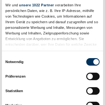
Wir und
unsere 1022 Partner
verarbeiten Ihre
1969 | Rover 2000 TC
persönlichen Daten, wie z. B. Ihre IP-Adresse, mithilfe
Rover 2000 TC – seltene Schweizer Limousine in Bestzustand
von Technologien wie Cookies, um Informationen auf
Ihrem Gerät zu speichern und darauf zuzugreifen und so
Call
Message
personalisierte Werbung und Inhalte, Messungen von
Werbung und Inhalten, Zielgruppenforschung sowie
Entwicklung von Angeboten zu ermöglichen. Sie
entscheiden darüber, wer Ihre Daten für welche Zwecke
nutzt. Sie können Ihre Einwilligung jederzeit über die
Cookie-Erklärung oder durch Klicken auf das Privacy
Einwilligungsauswahl
Trigger Symbol ändern oder widerrufen
Notwendig
Wenn Sie es erlauben, würden wir auch gerne:
Präferenzen
Informationen über Ihre geografische Lage
erfassen, welche bis auf einige Meter genau sein
können
Statistiken
Ihr Gerät durch aktives Scannen nach
bestimmten Merkmalen (Fingerprinting) identifizieren