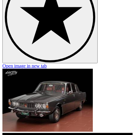
Open image in new tab
O