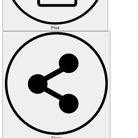
Print