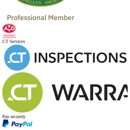
CT Services
Pay securely