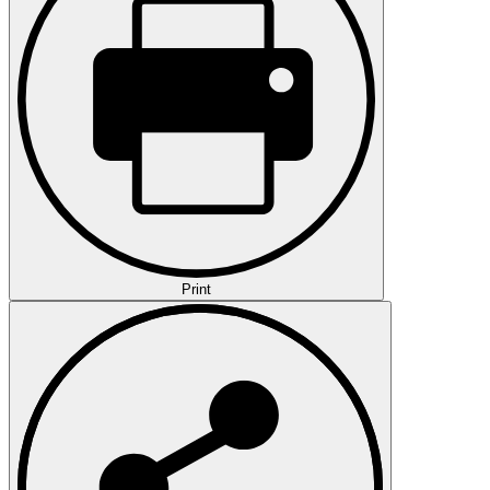
Print