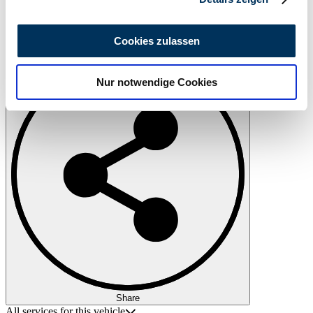
Wir verwenden Cookies, um Inhalte und Anzeigen zu
personalisieren, Funktionen für soziale Medien anbieten
Cookies zulassen
Print
zu können und die Zugriffe auf unsere Website zu
analysieren. Außerdem geben wir Informationen zu Ihrer
Nur notwendige Cookies
Verwendung unserer Website an unsere Partner für
soziale Medien, Werbung und Analysen weiter. Unsere
Partner führen diese Informationen möglicherweise mit
weiteren Daten zusammen, die Sie ihnen bereitgestellt
haben oder die sie im Rahmen Ihrer Nutzung der Dienste
gesammelt haben.
Datenschutzerklärung
Share
All services for this vehicle