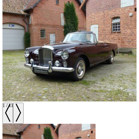
1
/
11