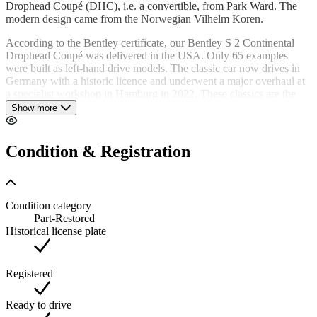
Drophead Coupé (DHC), i.e. a convertible, from Park Ward. The
modern design came from the Norwegian Vilhelm Koren.
According to the Bentley certificate, our Bentley S 2 Continental
Drophead Coupé was delivered in the USA. Only 65 examples
were built as left-hand drive models. The classic car now drives in
Germany with a historic licence and underwent a major overhaul at
a specialist workshop in Hamburg in 2022. These classics are the
Bentleys of the post-war era with the most lasting value. Superior
Show more
driving pleasure combined with great performance is guaranteed!
EXTRAS:
electric-hydraulic top; power steering; 2 power
Condition & Registration
windows; car radio; additional headlights; exterior mirror left;
whitewall tyres
Condition category
Part-Restored
Historical license plate
Registered
Ready to drive