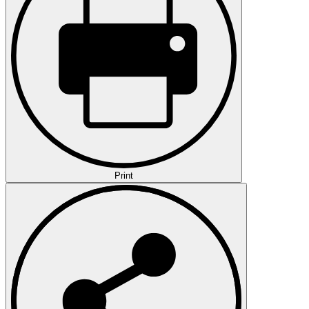
Print