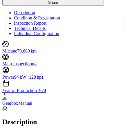
Share
Description
Condition & Registration
Inspection Report
Technical Details
Individual Configuration
Mileage
79,680 km
Main Inspection
n/a
Power
94 kW (128 hp)
Year of Production
1974
Gearbox
Manual
Description