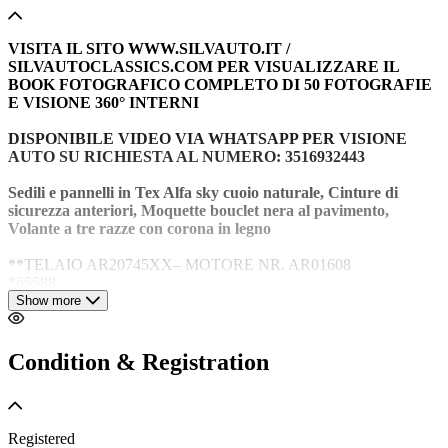
VISITA IL SITO WWW.SILVAUTO.IT /
SILVAUTOCLASSICS.COM PER VISUALIZZARE IL
BOOK FOTOGRAFICO COMPLETO DI 50 FOTOGRAFIE
E VISIONE 360° INTERNI
DISPONIBILE VIDEO VIA WHATSAPP PER VISIONE
AUTO SU RICHIESTA AL NUMERO: 3516932443
Sedili e pannelli in Tex Alfa sky cuoio naturale, Cinture di
sicurezza anteriori, Moquette bouclet nera al pavimento,
Volante a tre razze con corona in legno
**TELAIO AR20745XX– MOTORE NR. AR01608
*65588
***
Show more
TARGHE (IM 11…) E DOCUMENTI ORIGINALI
DELL’EPOCA – DISPONIBILE LIBRETTO A PAGINE
Condition & Registration
CHIAVI ORIGINALI ALFA ROMEO – ITALIANA DA
SEMPRE
Registered
DISPONIBILE LIBRETTO USO E MANUTENZIONE