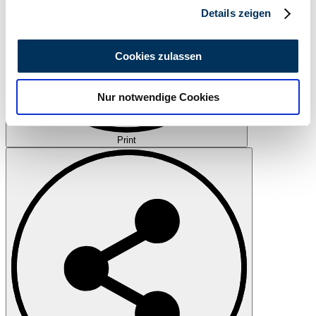
Details zeigen
Wir verwenden Cookies, um Inhalte und Anzeigen zu
personalisieren, Funktionen für soziale Medien anbieten
Cookies zulassen
zu können und die Zugriffe auf unsere Website zu
analysieren. Außerdem geben wir Informationen zu Ihrer
Nur notwendige Cookies
Verwendung unserer Website an unsere Partner für
soziale Medien, Werbung und Analysen weiter. Unsere
Partner führen diese Informationen möglicherweise mit
Print
weiteren Daten zusammen, die Sie ihnen bereitgestellt
haben oder die sie im Rahmen Ihrer Nutzung der Dienste
gesammelt haben.
Datenschutzerklärung