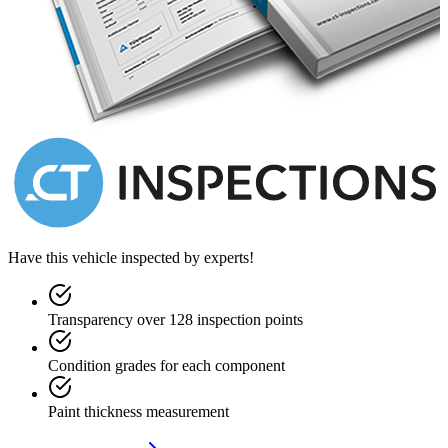
PROPRIETÀ IMMEDIATI
PAGHIAMO REGOLARI PROVVIGIONI AI
SEGNALATORI CHE CI FANNO ACQUISTARE E/O
VENDERE AUTO D’EPOCA, DA COLLEZIONE E
SUPERCAR
SUPERVALUTAZIONE DEL VOSTRO USATO, EXTRA
VALUTAZIONE PER AUTO RECENTI E/O A BASSO
CHILOMETRAGGIO
POSSIBILITÀ CONSEGNA A DOMICILIO IN TUTTA
EUROPA CON TRASPORTO MEZZO BISARCA
Have this vehicle inspected by experts!
SE SEI RIVENDITORE O COMMERCIANTE D’AUTO
RICHIEDICI QUOTAZIONI PARTICOLARI A TE
RISERVATE
Transparency over 128 inspection points
POSSIBILITÀ FINANZIAMENTO SU MISURA IN
COMODE RATE
Condition grades for each component
FILO DIRETTO 348/5503882
Paint thickness measurement
Tutti i marchi presenti sono di proprietà delle rispettive società.