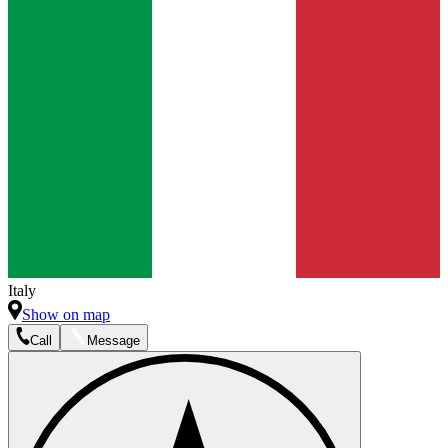
Italy
Show on map
Call
Message