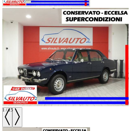
1
/
15