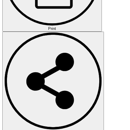
Print