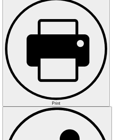
Print