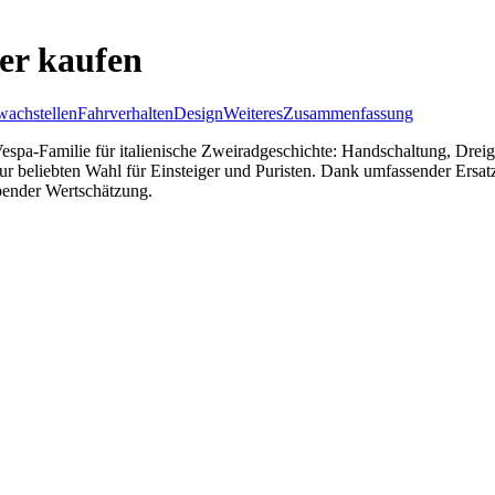
er kaufen
achstellen
Fahrverhalten
Design
Weiteres
Zusammenfassung
 Vespa-Familie für italienische Zweiradgeschichte: Handschaltung, Dr
 beliebten Wahl für Einsteiger und Puristen. Dank umfassender Ersatzt
ibender Wertschätzung.