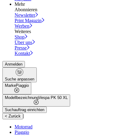
Mehr
Abonnieren
Newsletter
Print Magazin
Werben
Weiteres
Shop
Über uns
Presse
Kontakt
Anmelden
Suche anpassen
Marke
Piaggio
Modellbezeichnung
Vespa PK 50 XL
Suchauftrag einrichten
|
< Zurück
Motorrad
Piaggio