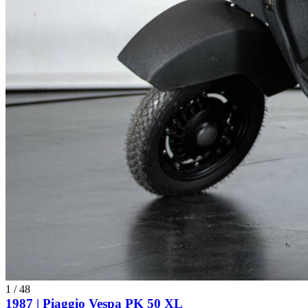
1
/
48
1987 | Piaggio Vespa PK 50 XL