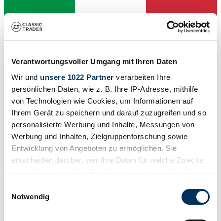
Verantwortungsvoller Umgang mit Ihren Daten
Händler
Abgelaufenes Inserat
Wir und
unsere 1022 Partner
verarbeiten Ihre
persönlichen Daten, wie z. B. Ihre IP-Adresse, mithilfe
von Technologien wie Cookies, um Informationen auf
Ihrem Gerät zu speichern und darauf zuzugreifen und so
personalisierte Werbung und Inhalte, Messungen von
Werbung und Inhalten, Zielgruppenforschung sowie
Entwicklung von Angeboten zu ermöglichen. Sie
entscheiden darüber, wer Ihre Daten für welche Zwecke
nutzt. Sie können Ihre Einwilligung jederzeit über die
Cookie-Erklärung oder durch Klicken auf das Privacy
Einwilligungsauswahl
Trigger Symbol ändern oder widerrufen
Notwendig
Wenn Sie es erlauben, würden wir auch gerne: