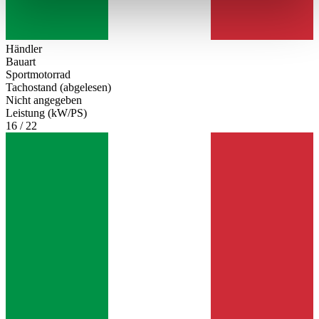
weiteren Daten zusammen, die Sie ihnen bereitgestellt
haben oder die sie im Rahmen Ihrer Nutzung der Dienste
Händler
gesammelt haben.
Datenschutzerklärung
Bauart
Sportmotorrad
Tachostand (abgelesen)
Nicht angegeben
Leistung (kW/PS)
16 / 22