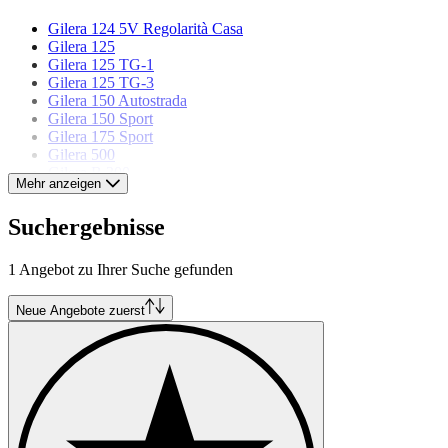
Gilera 124 5V Regolarità Casa
Gilera 125
Gilera 125 TG-1
Gilera 125 TG-3
Gilera 150 Autostrada
Gilera 150 Sport
Gilera 175 Sport
Gilera 500
Gilera B 300
Mehr anzeigen
Gilera GFR 125
Gilera Giubileo 175 Sport
Suchergebnisse
Gilera Saturno
1 Angebot zu Ihrer Suche gefunden
Neue Angebote zuerst