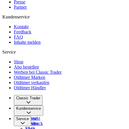
Presse
Partner
Kundenservice
Kontakt
Feedback
FAQ
Inhalte melden
Service
Shop
Abo bestellen
Werben bei Classic Trader
Oldtimer Marken
Oldtimer verkaufen
Oldtimer Händler
Classic Trader
Über uns
Kundenservice
Karriere
Presse
Kontakt
Service
Partner
Feedback
FAQ
Shop