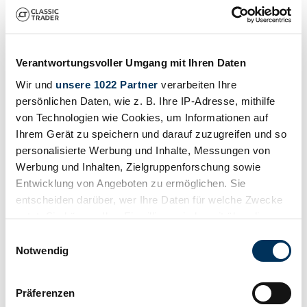
Verantwortungsvoller Umgang mit Ihren Daten
Wir und
unsere 1022 Partner
verarbeiten Ihre
persönlichen Daten, wie z. B. Ihre IP-Adresse, mithilfe
von Technologien wie Cookies, um Informationen auf
Ihrem Gerät zu speichern und darauf zuzugreifen und so
personalisierte Werbung und Inhalte, Messungen von
Werbung und Inhalten, Zielgruppenforschung sowie
1
/
31
Entwicklung von Angeboten zu ermöglichen. Sie
1984 | Gilera 125 TG2
entscheiden darüber, wer Ihre Daten für welche Zwecke
Gilera 125 TG2
nutzt. Sie können Ihre Einwilligung jederzeit über die
Cookie-Erklärung oder durch Klicken auf das Privacy
€ 3.900
Einwilligungsauswahl
Trigger Symbol ändern oder widerrufen
Notwendig
Wenn Sie es erlauben, würden wir auch gerne:
Präferenzen
Informationen über Ihre geografische Lage