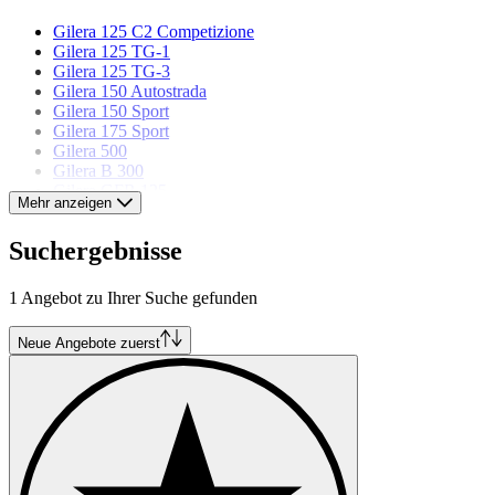
Gilera 125 C2 Competizione
Gilera 125 TG-1
Gilera 125 TG-3
Gilera 150 Autostrada
Gilera 150 Sport
Gilera 175 Sport
Gilera 500
Gilera B 300
Gilera GFR 125
Mehr anzeigen
Gilera Giubileo 125
Gilera Giubileo 175 Sport
Suchergebnisse
Gilera Saturno
1 Angebot zu Ihrer Suche gefunden
Neue Angebote zuerst