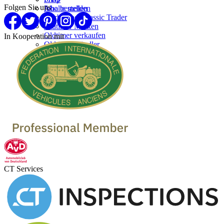
Folgen Sie uns
Inhalte melden
Abo bestellen
Werben bei Classic Trader
Oldtimer Marken
Oldtimer verkaufen
In Kooperation mit
Oldtimer Händler
CT Services