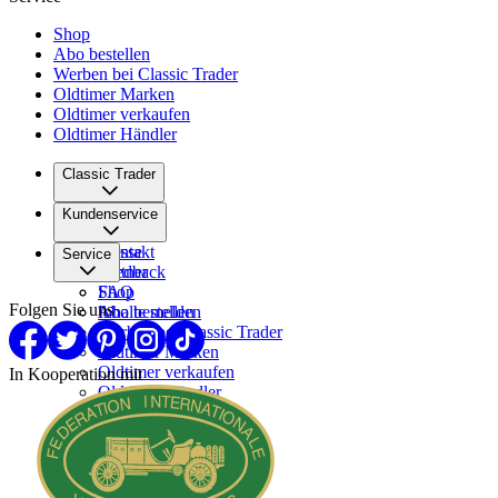
Shop
Abo bestellen
Werben bei Classic Trader
Oldtimer Marken
Oldtimer verkaufen
Oldtimer Händler
Classic Trader
Über uns
Kundenservice
Karriere
Presse
Kontakt
Service
Partner
Feedback
FAQ
Shop
Folgen Sie uns
Inhalte melden
Abo bestellen
Werben bei Classic Trader
Oldtimer Marken
Oldtimer verkaufen
In Kooperation mit
Oldtimer Händler