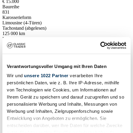
€ 15.000
Baureihe
831
Karosserieform
Limousine (4-Türen)
Tachostand (abgelesen)
125 000 km
Leistung (kW/PS)
130 / 177
Fahrzeug ansehen
Inserat
Verantwortungsvoller Umgang mit Ihren Daten
Wir und
unsere 1022 Partner
verarbeiten Ihre
persönlichen Daten, wie z. B. Ihre IP-Adresse, mithilfe
von Technologien wie Cookies, um Informationen auf
Ihrem Gerät zu speichern und darauf zuzugreifen und so
personalisierte Werbung und Inhalte, Messungen von
Werbung und Inhalten, Zielgruppenforschung sowie
Entwicklung von Angeboten zu ermöglichen. Sie
entscheiden darüber, wer Ihre Daten für welche Zwecke
nutzt. Sie können Ihre Einwilligung jederzeit über die