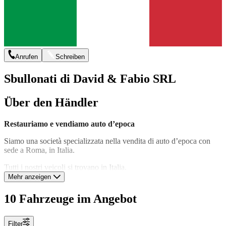
Anrufen
Schreiben
Sbullonati di David & Fabio SRL
Über den Händler
Restauriamo e vendiamo auto d’epoca
Siamo una società specializzata nella vendita di auto d’epoca con
sede a Roma, in Italia.
Tutti i nostri veicoli si trovano in Italia.
Mehr anzeigen
Vendiamo i nostri veicoli in tutto il mondo e possiamo organizzare
formalità di trasporto e amministrative relative all’esportazione.
10 Fahrzeuge im Angebot
Per questo, beneficiamo di una collaborazione con una delle
principali società di esportazione (Bolidem.com) che sarà in grado di
Filter