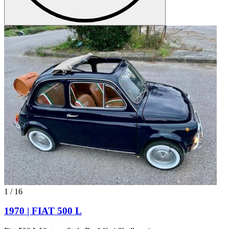
1
/
16
1970 | FIAT 500 L