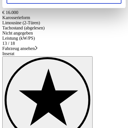
Fiat 500 F Edizione Luigi Pistacchio
soziale Medien, Werbung und Analysen weiter. Unsere
Partner führen diese Informationen möglicherweise mit
€ 16.000
Karosserieform
weiteren Daten zusammen, die Sie ihnen bereitgestellt
Limousine (2-Türen)
haben oder die sie im Rahmen Ihrer Nutzung der Dienste
Tachostand (abgelesen)
gesammelt haben.
Datenschutzerklärung
Nicht angegeben
Leistung (kW/PS)
13 / 18
Fahrzeug ansehen
Inserat