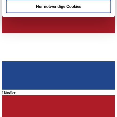
analysieren. Außerdem geben wir Informationen zu Ihrer
300 / 408
Nur notwendige Cookies
Verwendung unserer Website an unsere Partner für
soziale Medien, Werbung und Analysen weiter. Unsere
Partner führen diese Informationen möglicherweise mit
weiteren Daten zusammen, die Sie ihnen bereitgestellt
haben oder die sie im Rahmen Ihrer Nutzung der Dienste
gesammelt haben.
Datenschutzerklärung
Händler