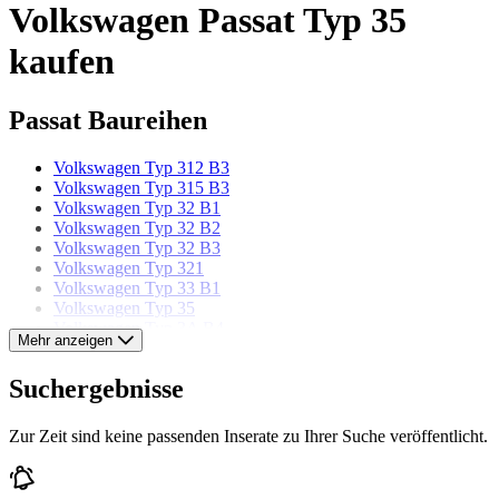
Volkswagen Passat Typ 35
kaufen
Passat Baureihen
Volkswagen Typ 312 B3
Volkswagen Typ 315 B3
Volkswagen Typ 32 B1
Volkswagen Typ 32 B2
Volkswagen Typ 32 B3
Volkswagen Typ 321
Volkswagen Typ 33 B1
Volkswagen Typ 35
Volkswagen Typ 3A B4
Mehr anzeigen
Volkswagen Typ 3B B5
Volkswagen Typ 3BG B5
Suchergebnisse
Volkswagen Typ 3C B6
Volkswagen Typ 3C B7
Volkswagen Typ 431 B3
Zur Zeit sind keine passenden Inserate zu Ihrer Suche veröffentlicht.
Volkswagen Typ 432 B3
Volkswagen Modelle