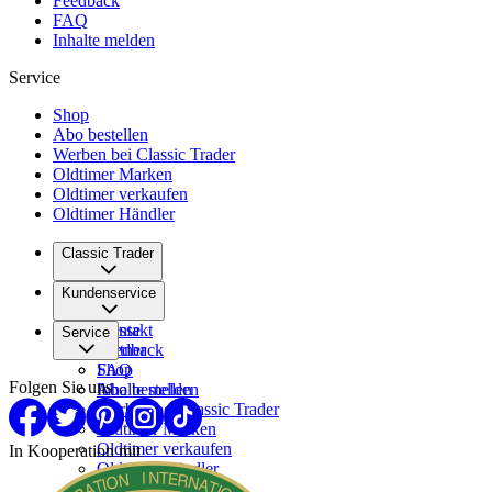
Feedback
FAQ
Inhalte melden
Service
Shop
Abo bestellen
Werben bei Classic Trader
Oldtimer Marken
Oldtimer verkaufen
Oldtimer Händler
Classic Trader
Über uns
Kundenservice
Karriere
Presse
Kontakt
Service
Partner
Feedback
FAQ
Shop
Folgen Sie uns
Inhalte melden
Abo bestellen
Werben bei Classic Trader
Oldtimer Marken
Oldtimer verkaufen
In Kooperation mit
Oldtimer Händler