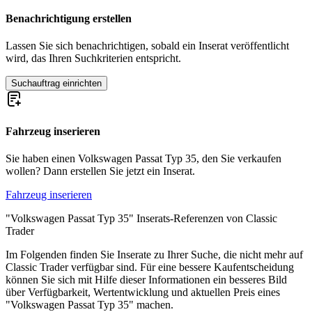
Benachrichtigung erstellen
Volkswagen Beetle
Volkswagen Buggy
Lassen Sie sich benachrichtigen, sobald ein Inserat veröffentlicht
Volkswagen Corrado
wird, das Ihren Suchkriterien entspricht.
Volkswagen Golf
Volkswagen Karmann Ghia
Suchauftrag einrichten
Volkswagen Käfer
Volkswagen Kübel
Volkswagen New Beetle
Volkswagen Phaeton
Fahrzeug inserieren
Volkswagen Polo
Volkswagen Transporter
Sie haben einen Volkswagen Passat Typ 35, den Sie verkaufen
Volkswagen Typ 3
wollen? Dann erstellen Sie jetzt ein Inserat.
Fahrzeug inserieren
"Volkswagen Passat Typ 35" Inserats-Referenzen von Classic
Trader
Im Folgenden finden Sie Inserate zu Ihrer Suche, die nicht mehr auf
Classic Trader verfügbar sind. Für eine bessere Kaufentscheidung
können Sie sich mit Hilfe dieser Informationen ein besseres Bild
über Verfügbarkeit, Wertentwicklung und aktuellen Preis eines
"Volkswagen Passat Typ 35" machen.