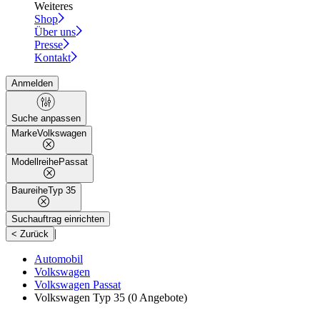
Weiteres
Shop
Über uns
Presse
Kontakt
Anmelden
Suche anpassen
Marke
Volkswagen
Modellreihe
Passat
Baureihe
Typ 35
Suchauftrag einrichten
|
< Zurück
Automobil
Volkswagen
Volkswagen Passat
Volkswagen Typ 35
(0 Angebote)