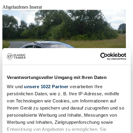
Abgelaufenes Inserat
Verantwortungsvoller Umgang mit Ihren Daten
Wir und
unsere 1022 Partner
verarbeiten Ihre
persönlichen Daten, wie z. B. Ihre IP-Adresse, mithilfe
von Technologien wie Cookies, um Informationen auf
2008 | Volkswagen Passat CC 3.6 V6
Ihrem Gerät zu speichern und darauf zuzugreifen und so
Volkswagen - Passat CC 3.6 V6 4M - 2008
personalisierte Werbung und Inhalte, Messungen von
Werbung und Inhalten, Zielgruppenforschung sowie
Preis auf Anfrage
vor 2 Jahren
Entwicklung von Angeboten zu ermöglichen. Sie