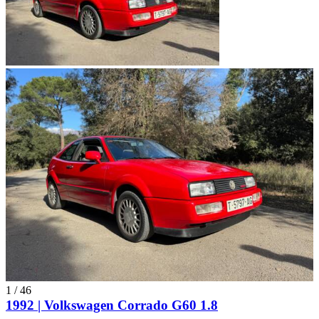
1
/
46
1992 | Volkswagen Corrado G60 1.8