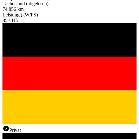
Tachostand (abgelesen)
74 856 km
Leistung (kW/PS)
85 / 115
Privat