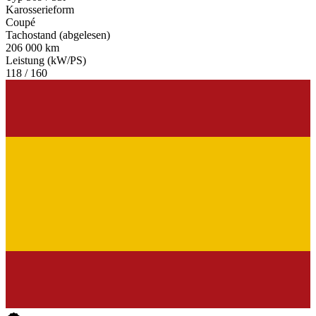
Karosserieform
Coupé
Tachostand (abgelesen)
206 000 km
Leistung (kW/PS)
118 / 160