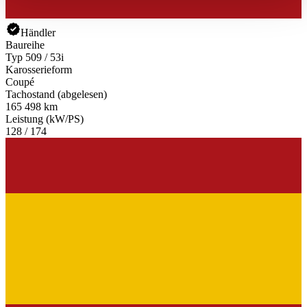
haben oder die sie im Rahmen Ihrer Nutzung der Dienste
gesammelt haben.
Datenschutzerklärung
Händler
Baureihe
Typ 509 / 53i
Karosserieform
Coupé
Tachostand (abgelesen)
165 498 km
Leistung (kW/PS)
128 / 174