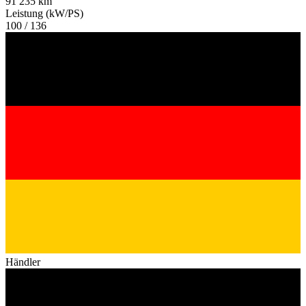
91 235 km
Leistung (kW/PS)
100 / 136
Händler