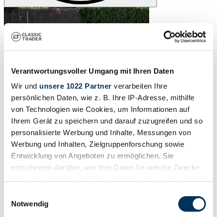
Verantwortungsvoller Umgang mit Ihren Daten
Wir und
unsere 1022 Partner
verarbeiten Ihre
persönlichen Daten, wie z. B. Ihre IP-Adresse, mithilfe
von Technologien wie Cookies, um Informationen auf
Ihrem Gerät zu speichern und darauf zuzugreifen und so
personalisierte Werbung und Inhalte, Messungen von
Werbung und Inhalten, Zielgruppenforschung sowie
Entwicklung von Angeboten zu ermöglichen. Sie
entscheiden darüber, wer Ihre Daten für welche Zwecke
nutzt. Sie können Ihre Einwilligung jederzeit über die
Cookie-Erklärung oder durch Klicken auf das Privacy
Einwilligungsauswahl
Trigger Symbol ändern oder widerrufen
Notwendig