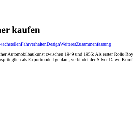
mer kaufen
achstellen
Fahrverhalten
Design
Weiteres
Zusammenfassung
her Automobilbaukunst zwischen 1949 und 1955: Als erster Rolls-Royc
Ursprünglich als Exportmodell geplant, verbindet der Silver Dawn Kom