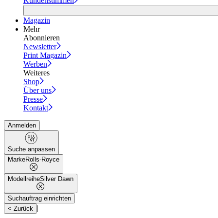
Kundenstimmen
Magazin
Mehr
Abonnieren
Newsletter
Print Magazin
Werben
Weiteres
Shop
Über uns
Presse
Kontakt
Anmelden
Suche anpassen
Marke
Rolls-Royce
Modellreihe
Silver Dawn
Suchauftrag einrichten
|
< Zurück