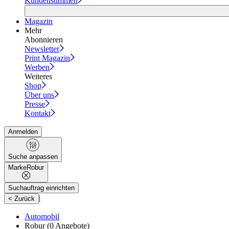
Kundenstimmen
Magazin
Mehr
Abonnieren
Newsletter
Print Magazin
Werben
Weiteres
Shop
Über uns
Presse
Kontakt
Anmelden
Suche anpassen
Marke
Robur
Suchauftrag einrichten
|
< Zurück
Automobil
Robur
(0 Angebote)