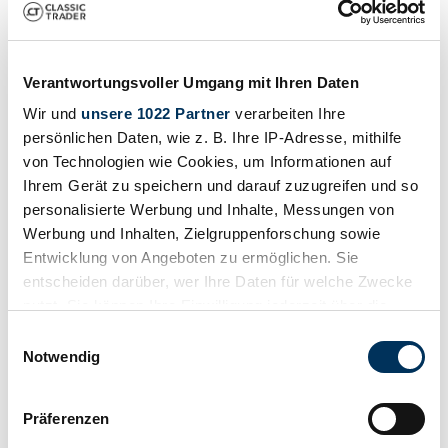
Fabulous unusual sportscar
€ 139.911
vor 6 Jahren
Verantwortungsvoller Umgang mit Ihren Daten
Wir und
unsere 1022 Partner
verarbeiten Ihre
persönlichen Daten, wie z. B. Ihre IP-Adresse, mithilfe
von Technologien wie Cookies, um Informationen auf
Ihrem Gerät zu speichern und darauf zuzugreifen und so
personalisierte Werbung und Inhalte, Messungen von
Werbung und Inhalten, Zielgruppenforschung sowie
Entwicklung von Angeboten zu ermöglichen. Sie
entscheiden darüber, wer Ihre Daten für welche Zwecke
nutzt. Sie können Ihre Einwilligung jederzeit über die
Cookie-Erklärung oder durch Klicken auf das Privacy
Einwilligungsauswahl
Trigger Symbol ändern oder widerrufen
Notwendig
Händler
Wenn Sie es erlauben, würden wir auch gerne:
Karosserieform
Präferenzen
Cabriolet (Roadster)
Informationen über Ihre geografische Lage
Tachostand (abgelesen)