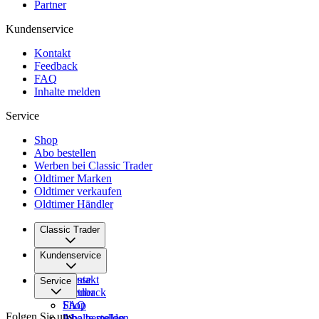
Partner
Kundenservice
Kontakt
Feedback
FAQ
Inhalte melden
Service
Shop
Abo bestellen
Werben bei Classic Trader
Oldtimer Marken
Oldtimer verkaufen
Oldtimer Händler
Classic Trader
Über uns
Kundenservice
Karriere
Presse
Kontakt
Service
Partner
Feedback
FAQ
Shop
Folgen Sie uns
Inhalte melden
Abo bestellen