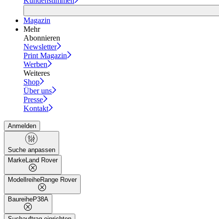
Kundenstimmen
Magazin
Mehr
Abonnieren
Newsletter
Print Magazin
Werben
Weiteres
Shop
Über uns
Presse
Kontakt
Anmelden
Suche anpassen
Marke
Land Rover
Modellreihe
Range Rover
Baureihe
P38A
Suchauftrag einrichten