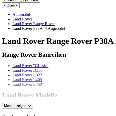
|
< Zurück
Automobil
Land Rover
Land Rover Range Rover
Land Rover P38A
(4 Angebote)
Land Rover Range Rover P38A 
Range Rover Baureihen
Land Rover "Classic"
Land Rover D350
Land Rover L322
Land Rover L405
Land Rover L460
Land Rover Modelle
Mehr anzeigen
Land Rover 109
Land Rover 80
Land Rover 86