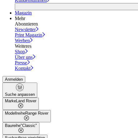
Kundenstimmen
Magazin
Mehr
Abonnieren
Newsletter
Print Magazin
Werben
Weiteres
Shop
Über uns
Presse
Kontakt
Anmelden
Suche anpassen
Marke
Land Rover
Modellreihe
Range Rover
Baureihe
"Classic"
Suchauftrag einrichten