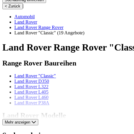
|
< Zurück
Automobil
Land Rover
Land Rover Range Rover
Land Rover "Classic"
(19 Angebote)
Land Rover Range Rover "Class
Range Rover Baureihen
Land Rover "Classic"
Land Rover D350
Land Rover L322
Land Rover L405
Land Rover L460
Land Rover P38A
Land Rover Modelle
Mehr anzeigen
Land Rover 109
Land Rover 80