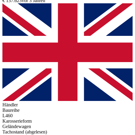
€ 137.623
vor 3 Jahren
Händler
Baureihe
L460
Karosserieform
Geländewagen
Tachostand (abgelesen)