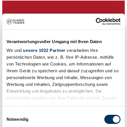
Verantwortungsvoller Umgang mit Ihren Daten
Wir und
unsere 1022 Partner
verarbeiten Ihre
persönlichen Daten, wie z. B. Ihre IP-Adresse, mithilfe
von Technologien wie Cookies, um Informationen auf
Ihrem Gerät zu speichern und darauf zuzugreifen und so
personalisierte Werbung und Inhalte, Messungen von
Werbung und Inhalten, Zielgruppenforschung sowie
Entwicklung von Angeboten zu ermöglichen. Sie
Händler
entscheiden darüber, wer Ihre Daten für welche Zwecke
Abgelaufenes Inserat
nutzt. Sie können Ihre Einwilligung jederzeit über die
Cookie-Erklärung oder durch Klicken auf das Privacy
Einwilligungsauswahl
Trigger Symbol ändern oder widerrufen
Notwendig