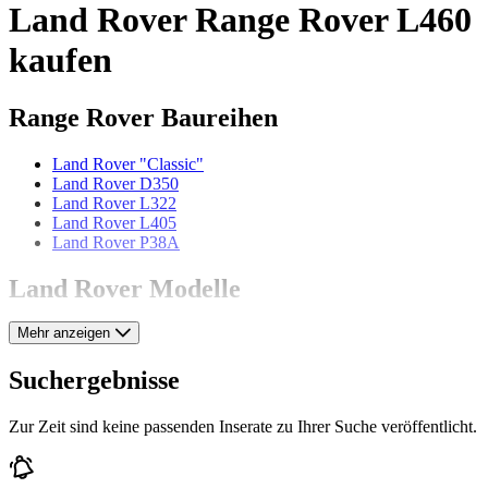
Land Rover Range Rover L460
kaufen
Range Rover Baureihen
Land Rover "Classic"
Land Rover D350
Land Rover L322
Land Rover L405
Land Rover P38A
Land Rover Modelle
Mehr anzeigen
Land Rover 109
Land Rover 80
Land Rover 86
Suchergebnisse
Land Rover 88
Land Rover Defender
Zur Zeit sind keine passenden Inserate zu Ihrer Suche veröffentlicht.
Land Rover Discovery
Land Rover Forward Control
Land Rover Range Rover Evoque