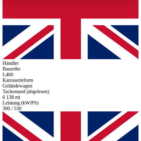
haben oder die sie im Rahmen Ihrer Nutzung der Dienste
gesammelt haben.
Datenschutzerklärung
Händler
Baureihe
L460
Karosserieform
Geländewagen
Tachostand (abgelesen)
6 138 mi
Leistung (kW/PS)
390 / 530