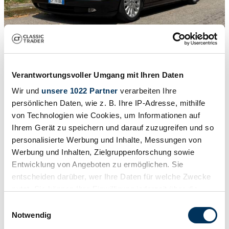
1
/
9
2003 | Jaguar XJ 8 4.2
Verantwortungsvoller Umgang mit Ihren Daten
Wir und
unsere 1022 Partner
verarbeiten Ihre
€ 12.900
persönlichen Daten, wie z. B. Ihre IP-Adresse, mithilfe
von Technologien wie Cookies, um Informationen auf
Ihrem Gerät zu speichern und darauf zuzugreifen und so
personalisierte Werbung und Inhalte, Messungen von
Werbung und Inhalten, Zielgruppenforschung sowie
Entwicklung von Angeboten zu ermöglichen. Sie
entscheiden darüber, wer Ihre Daten für welche Zwecke
nutzt. Sie können Ihre Einwilligung jederzeit über die
Cookie-Erklärung oder durch Klicken auf das Privacy
Einwilligungsauswahl
Trigger Symbol ändern oder widerrufen
Notwendig