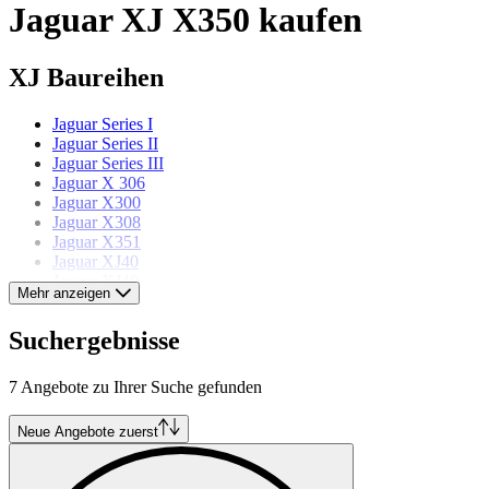
Jaguar XJ X350 kaufen
XJ Baureihen
Jaguar Series I
Jaguar Series II
Jaguar Series III
Jaguar X 306
Jaguar X300
Jaguar X308
Jaguar X351
Jaguar XJ40
Jaguar XJ40
Mehr anzeigen
Jaguar Modelle
Suchergebnisse
Jaguar 240
7 Angebote zu Ihrer Suche gefunden
Jaguar D-Type
Jaguar E-Type
Jaguar Mk II
Neue Angebote zuerst
Jaguar Mk IV
Jaguar Mk IX