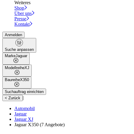
Weiteres
Shop
Über uns
Presse
Kontakt
Anmelden
Suche anpassen
Marke
Jaguar
Modellreihe
XJ
Baureihe
X350
Suchauftrag einrichten
|
< Zurück
Automobil
Jaguar
Jaguar XJ
Jaguar X350
(7 Angebote)