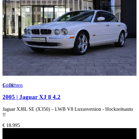
1
Gutachten
/
78
2005 | Jaguar XJ 8 4.2
Jaguar XJ8L SE (X350) – LWB V8 Luxusversion - Hockzeitsauto
!!
€ 18.995